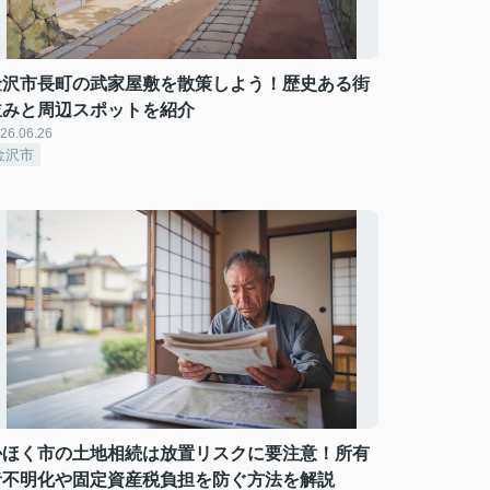
金沢市長町の武家屋敷を散策しよう！歴史ある街
並みと周辺スポットを紹介
26.06.26
金沢市
かほく市の土地相続は放置リスクに要注意！所有
者不明化や固定資産税負担を防ぐ方法を解説