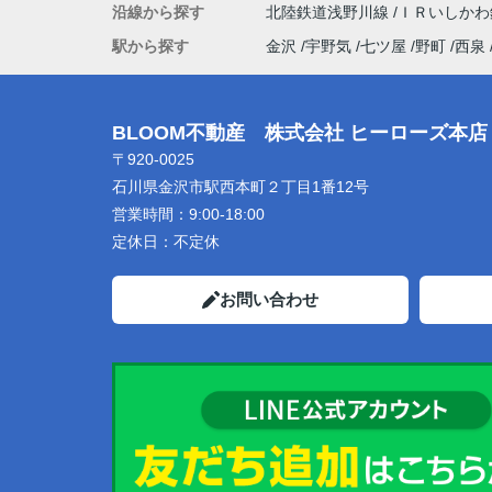
沿線から探す
北陸鉄道浅野川線
ＩＲいしか
駅から探す
金沢
宇野気
七ツ屋
野町
西泉
BLOOM不動産 株式会社 ヒーローズ本店
〒920-0025
石川県金沢市駅西本町２丁目1番12号
営業時間：
9:00-18:00
定休日：
不定休
お問い合わせ