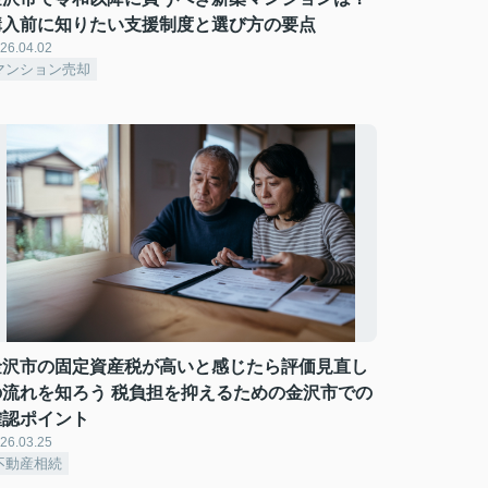
購入前に知りたい支援制度と選び方の要点
26.04.02
マンション売却
金沢市の固定資産税が高いと感じたら評価見直し
の流れを知ろう 税負担を抑えるための金沢市での
確認ポイント
26.03.25
不動産相続