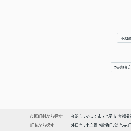
不動
#売却査
市区町村から探す
金沢市
かほく市
七尾市
能美郡
町名から探す
外日角
小立野
橋場町
法光寺