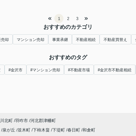
1
2
3
おすすめのカテゴリ
産売却
マンション売却
事業承継
不動産相続
不動産買替え
おすすめのタグ
定
#金沢市
#マンション売却
#不動産市場
#金沢市不動産相続
川北町
羽咋市
河北郡津幡町
町
泉が丘
並木町
下柿木畠
下堤町
春日町
和倉町