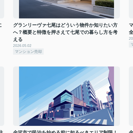
に
グランリーヴァ七尾はどういう物件か知りたい方
へ？概要と特徴を押さえて七尾での暮らし方を考
20
える
2026.05.02
マンション売却
注
金沢市で民泊を始める前に知るべきエリア制限！