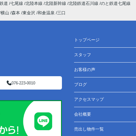
わ鉄道
七尾線
北陸本線
北陸新幹線
北陸鉄道石川線
のと鉄道七尾線
横山
森本
東金沢
和倉温泉
三口
トップページ
スタッフ
お客様の声
076-223-0010
ブログ
アクセスマップ
会社概要
売出し物件一覧