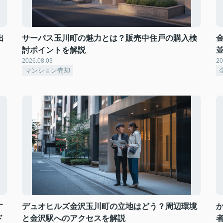
出
サーパス玉川町の魅力とは？販売中住戸の購入検
討ポイントを解説
2026.08.03
20
マンション売却
す
デュオヒルズ金沢玉川町の立地はどう？周辺環境
ド
と金沢駅へのアクセスを解説