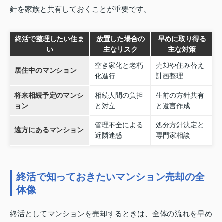
針を家族と共有しておくことが重要です。
終活で整理したい住ま
放置した場合の
早めに取り得る
い
主なリスク
主な対策
空き家化と老朽
売却や住み替え
居住中のマンション
化進行
計画整理
将来相続予定のマンシ
相続人間の負担
生前の方針共有
ョン
と対立
と遺言作成
管理不全による
処分方針決定と
遠方にあるマンション
近隣迷惑
専門家相談
終活で知っておきたいマンション売却の全
体像
終活としてマンションを売却するときは、全体の流れを早め