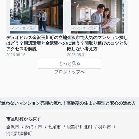
マンション売却
マンション売却
デュオヒルズ金沢玉川町の立地
金沢市で人気のマンション探し
はどう？周辺環境と金沢駅への
に迷う？間取り選びのコツと失
アクセスを解説
敗しない考え方
2026.06.18
2026.05.31
もっと見る
ブログトップへ
で迷わないマンション売却の流れ！高齢期の住まい整理と安心の進め方
市区町村から探す
金沢市
かほく市
七尾市
能美郡川北町
羽咋市
河北郡津幡町