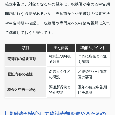
確定申告は、対象となる年の翌年に、税務署が定める申告期
間内に行う必要があるため、売却前から必要書類の保管方法
や申告時期を確認し、税務署や専門家への相談も視野に入れ
て準備しておくと安心です。
項目
主な内容
準備のポイント
権利証や納税
早めに所在と有無
売却前の必要書類
通知書
を確認
名義人や住所
相続登記や住所変
登記内容の確認
の現況
更の要否
譲渡所得税と
翌年の確定申告期
税金と申告手続き
特別控除
限を意識
高齢者が安心して終活売却を進めるための