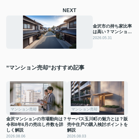
NEXT
金沢市の持ち家比率
は高い？マンション
購入前に知っておき
2026.05.31
たい基礎知識
”マンション売却”おすすめ記事
マンション売却
マンション売却
金沢マンションの市場動向は？
サーパス玉川町の魅力とは？販
令和8年6月の売出し件数を詳
売中住戸の購入検討ポイントを
しく解説
解説
2026.08.06
2026.08.03