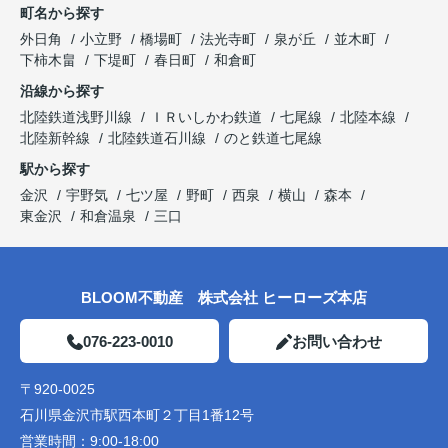
町名から探す
外日角
小立野
橋場町
法光寺町
泉が丘
並木町
下柿木畠
下堤町
春日町
和倉町
沿線から探す
北陸鉄道浅野川線
ＩＲいしかわ鉄道
七尾線
北陸本線
北陸新幹線
北陸鉄道石川線
のと鉄道七尾線
駅から探す
金沢
宇野気
七ツ屋
野町
西泉
横山
森本
東金沢
和倉温泉
三口
BLOOM不動産 株式会社 ヒーローズ本店
076-223-0010
お問い合わせ
〒920-0025
石川県金沢市駅西本町２丁目1番12号
営業時間：
9:00-18:00