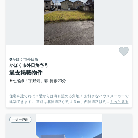
かほく市外日角
かほく市外日角壱号
過去掲載物件
七尾線「宇野気」駅 徒歩20分
住宅を建てれば２階からは海も望める角地！ お好きなハウスメーカーで
建築できます。 道路は北側道路が約１３ｍ、西側道路は約...
もっと見る
中古一戸建