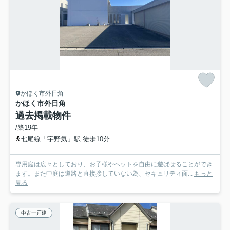
かほく市外日角
かほく市外日角
過去掲載物件
/築19年
七尾線「宇野気」駅 徒歩10分
専用庭は広々としており、お子様やペットを自由に遊ばせることができ
ます。また中庭は道路と直接接していない為、セキュリティ面...
もっと
見る
中古一戸建