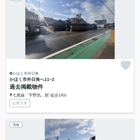
かほく市外日角
かほく市外日角へ11−2
過去掲載物件
七尾線「宇野気」駅 徒歩14分
公共下水
売地