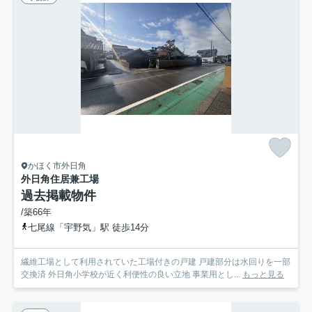
かほく市外日角
外日角住居兼工場
過去掲載物件
/築66年
七尾線「宇野気」駅 徒歩14分
繊維工場として利用されていた工場付きの戸建 戸建部分は水回りを一部
交換済 外日角小学校が近く利便性の良い立地 事業用とし...
もっと見る