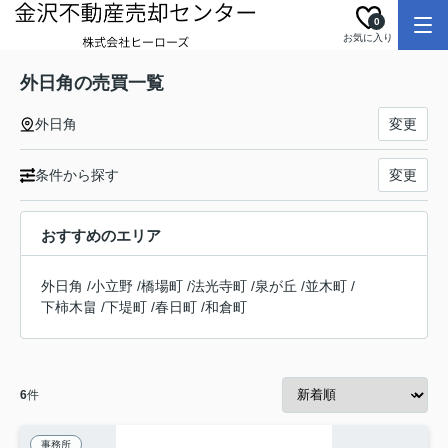
0
お気に入り
外日角の売買一覧
外日角
変更
条件から探す
変更
おすすめのエリア
外日角
/
小立野
/
橋場町
/
法光寺町
/
泉が丘
/
並木町
/
下柿木畠
/
下堤町
/
春日町
/
和倉町
6
件
事務所