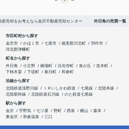
動産売却をお考えなら金沢不動産売却センター
外日角の売買一覧
市区町村から探す
金沢市
かほく市
七尾市
能美郡川北町
羽咋市
河北郡津幡町
町名から探す
外日角
小立野
橋場町
法光寺町
泉が丘
並木町
下柿木畠
下堤町
春日町
和倉町
沿線から探す
北陸鉄道浅野川線
ＩＲいしかわ鉄道
七尾線
北陸本線
北陸新幹線
北陸鉄道石川線
のと鉄道七尾線
駅から探す
金沢
宇野気
七ツ屋
野町
西泉
横山
森本
東金沢
和倉温泉
三口