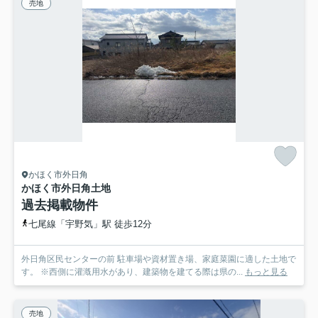
売地
かほく市外日角
かほく市外日角土地
過去掲載物件
七尾線「宇野気」駅 徒歩12分
外日角区民センターの前 駐車場や資材置き場、家庭菜園に適した土地で
す。 ※西側に灌漑用水があり、建築物を建てる際は県の...
もっと見る
売地