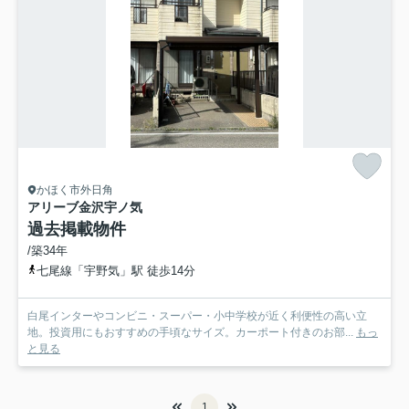
かほく市外日角
アリーブ金沢宇ノ気
過去掲載物件
/築34年
七尾線「宇野気」駅 徒歩14分
白尾インターやコンビニ・スーパー・小中学校が近く利便性の高い立
地。投資用にもおすすめの手頃なサイズ。カーポート付きのお部...
もっ
と見る
1