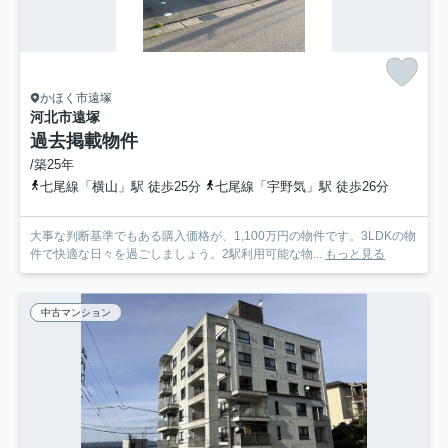
かほく市遠塚
河北市遠塚
過去掲載物件
/築25年
七尾線「横山」駅 徒歩25分
七尾線「宇野気」駅 徒歩26分
大事な判断基準でもある購入価格が、1,100万円の物件です。3LDKの物
件で快適な日々を過ごしましょう。2駅利用可能な物...
もっと見る
中古マンション