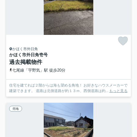
かほく市外日角
かほく市外日角壱号
過去掲載物件
七尾線「宇野気」駅 徒歩20分
住宅を建てれば２階からは海も望める角地！ お好きなハウスメーカーで
建築できます。 道路は北側道路が約１３ｍ、西側道路は約...
もっと見る
売地