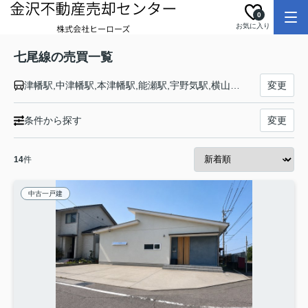
0
お気に入り
七尾線の売買一覧
津幡駅,中津幡駅,本津幡駅,能瀬駅,宇野気駅,横山駅,高松駅,免田駅,宝達駅,敷浪駅,南羽咋駅,羽咋駅,千路駅,金丸駅,能登部駅,良川駅,能登二宮駅,徳田駅,七尾駅,和倉温泉駅
変更
条件から探す
変更
14
件
中古一戸建