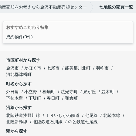
動産売却をお考えなら金沢不動産売却センター
七尾線の売買一覧
おすすめこだわり特集
成約物件(0件)
市区町村から探す
金沢市
かほく市
七尾市
能美郡川北町
羽咋市
河北郡津幡町
町名から探す
外日角
小立野
橋場町
法光寺町
泉が丘
並木町
下柿木畠
下堤町
春日町
和倉町
沿線から探す
北陸鉄道浅野川線
ＩＲいしかわ鉄道
七尾線
北陸本線
北陸新幹線
北陸鉄道石川線
のと鉄道七尾線
駅から探す