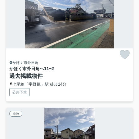
かほく市外日角
かほく市外日角へ11−2
過去掲載物件
七尾線「宇野気」駅 徒歩14分
公共下水
売地