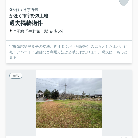
かほく市宇野気
かほく市宇野気土地
過去掲載物件
七尾線「宇野気」駅 徒歩5分
宇野気駅徒歩５分の立地。約４８９坪（登記簿）の広々とした土地。住
宅・アパート・店舗など利用方法は多岐にわたります。現況は...
もっと
見る
売地