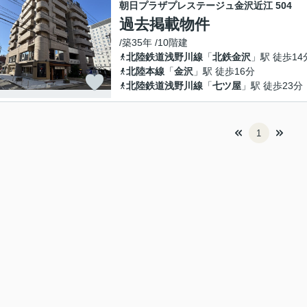
朝日プラザプレステージュ金沢近江 504
過去掲載物件
/築35年 /10階建
北陸鉄道浅野川線
「
北鉄金沢
」駅 徒歩14
北陸本線
「
金沢
」駅 徒歩16分
北陸鉄道浅野川線
「
七ツ屋
」駅 徒歩23分
1