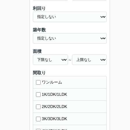
利回り
築年数
面積
～
間取り
ワンルーム
1K/1DK/1LDK
2K/2DK/2LDK
3K/3DK/3LDK