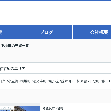
定
ブログ
会社概要
下堤町の売買一覧
すすめのエリア
日角
/
小立野
/
橋場町
/
法光寺町
/
泉が丘
/
並木町
/
下柿木畠
/
下堤町
/
春日
マンション
金沢市
下堤町