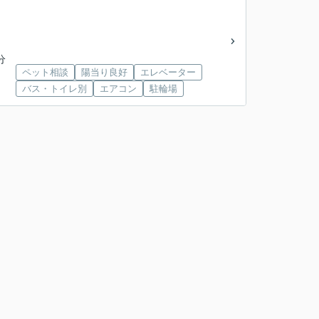
分
ペット相談
陽当り良好
エレベーター
バス・トイレ別
エアコン
駐輪場