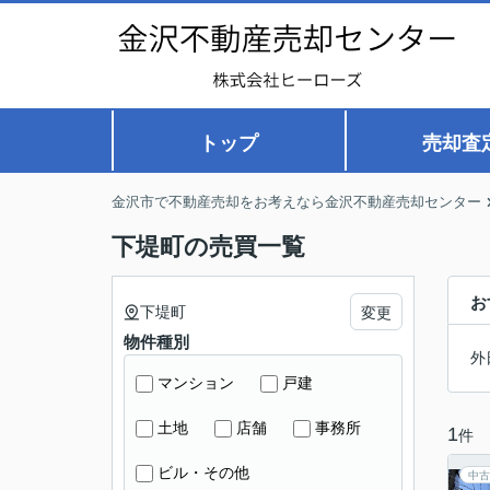
トップ
売却査
金沢市で不動産売却をお考えなら金沢不動産売却センター
下堤町の売買一覧
お
下堤町
変更
物件種別
外
マンション
戸建
土地
店舗
事務所
1
件
ビル・その他
中古