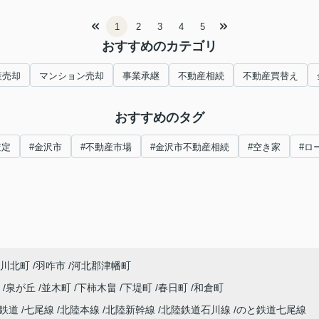
1
2
3
4
5
おすすめのカテゴリ
産売却
マンション売却
事業承継
不動産相続
不動産買替え
おすすめのタグ
査定
#金沢市
#不動産市場
#金沢市不動産相続
#空き家
#ロ
川北町
羽咋市
河北郡津幡町
町
泉が丘
並木町
下柿木畠
下堤町
春日町
和倉町
わ鉄道
七尾線
北陸本線
北陸新幹線
北陸鉄道石川線
のと鉄道七尾線