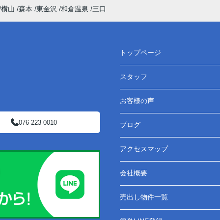
横山
森本
東金沢
和倉温泉
三口
トップページ
スタッフ
お客様の声
076-223-0010
ブログ
アクセスマップ
会社概要
売出し物件一覧