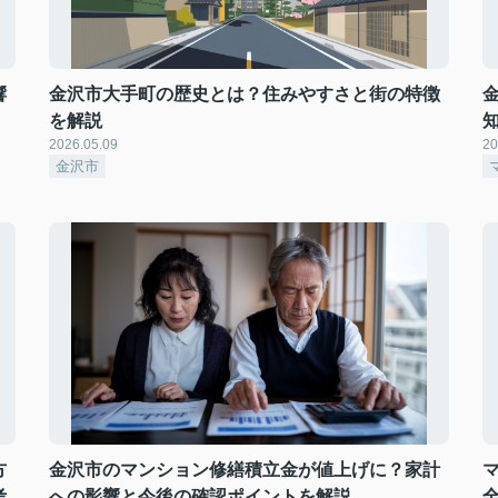
響
金沢市大手町の歴史とは？住みやすさと街の特徴
を解説
2026.05.09
20
金沢市
方
金沢市のマンション修繕積立金が値上げに？家計
考
への影響と今後の確認ポイントを解説