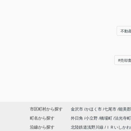
不動
#売却
市区町村から探す
金沢市
かほく市
七尾市
能美郡
町名から探す
外日角
小立野
橋場町
法光寺
沿線から探す
北陸鉄道浅野川線
ＩＲいしか