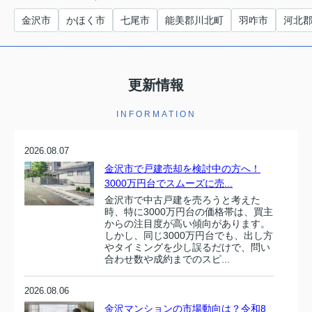
金沢市
かほく市
七尾市
能美郡川北町
羽咋市
河北
更新情報
INFORMATION
2026.08.07
金沢市で戸建売却を検討中の方へ！
3000万円台でスムーズに売...
金沢市で中古戸建を売ろうと考えた
時、特に3000万円台の価格帯は、買主
からの注目度が高い傾向があります。
しかし、同じ3000万円台でも、出し方
やタイミングを少し誤るだけで、問い
合わせ数や成約までのスピ...
2026.08.06
金沢マンションの市場動向は？令和8