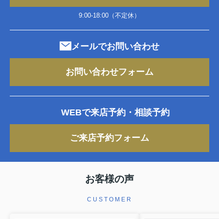
サーパス玉川町の購入を検討している
ものの、本当に自分たち家族に合うマ
9:00-18:00（不定休）
ンションなのか判断しきれず、情報収
集に時間をかけていませんか。本記事
では、サーパス玉川町の基本的な特徴
メールでお問い合わせ
から、販売中住戸を選ぶ際のチェ...
お問い合わせフォーム
WEBで来店予約・相談予約
ご来店予約フォーム
お客様の声
CUSTOMER