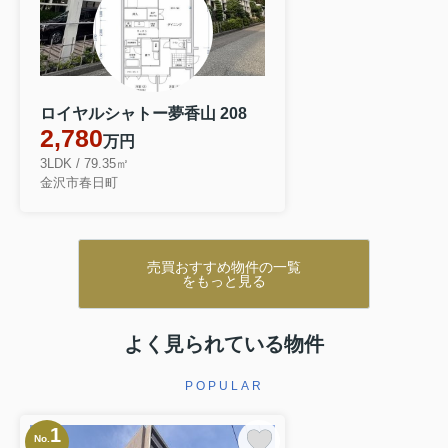
ロイヤルシャトー夢香山 208
2,780
万円
3LDK / 79.35㎡
金沢市春日町
売買おすすめ物件の一覧
をもっと見る
2026.08.04
⭐︎金沢市マンション販売
プレミスト金沢香林坊 販売予定
よく見られている物件
金沢市片町・香林坊エリアの「プレミスト金沢香林坊」
まもなく販売予定！価格：5280万円！８階のお部
POPULAR
屋
1
No.
マンション＆土地＆戸建の査定・購入相談は弊社にご相談く