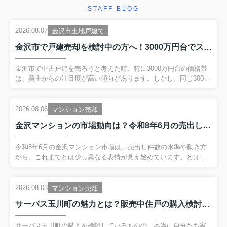
STAFF BLOG
2026.08.07
金沢市土地戸建て
金沢市で戸建売却を検討中の方へ！3000万円台でスムーズに売るためのポイント解説
金沢市で中古戸建を売ろうと考えた時、特に3000万円台の価格帯
は、買主からの注目度が高い傾向があります。しかし、同じ3000
万円台でも、出し方やタイミングを少し誤るだけで、問い合わせ
数や成約までのスピードが大きく変わってしまいます。そこで、
本記事では金沢市の中古戸建市場の特徴を踏まえながら、3000万
2026.08.06
マンション売却
円台で無理なく、かつできるだけ高く売るための考え方を整理し
金沢マンションの市場動向は？令和8年6月の売出し件数を詳しく解説
ていきます。価格の決め方だけでなく、売り出す時期や準備のコ
ツ、手続き上の注意点まで順を追って解説しますので、これから
売却を検討する段階の人でも安心して読み進めることができま
令和8年6月の金沢マンション市場は、売出し件数の水準や動き方
す。まずは、なぜ金沢市では3000万円台の中古戸建が売れやすい
から、これまでとは少し異なる表情が見え始めています。とはい
のか、...
え、数字だけを眺めていても、自分の売却や購入にどう関わるの
かが分かりづらいと感じる方も多いはずです。そこでこの記事で
は、令和8年6月の金沢市における中古マンション売出し件数の動
2026.08.03
マンション売却
向を、直近の数か月や前年同月との比較を交えながら、できるだ
サーパス玉川町の魅力とは？販売中住戸の購入検討ポイントを解説
け分かりやすく整理していきます。さらに、エリア別・価格帯別
の特徴や、売り手と買い手のどちらにとって有利なのかという視
点も踏まえ、今後の売却や購入を検討する際の考え方まで丁寧に
サーパス玉川町の購入を検討しているものの、本当に自分たち家