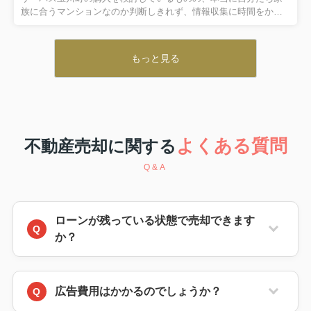
解説します。金沢でマンションの売却や住み替え、購入を検討し
族に合うマンションなのか判断しきれず、情報収集に時間をかけ
ている方にとって...
ていませんか。本記事では、サーパス玉川町の基本的な特徴か
ら、販売中住戸を選ぶ際のチェックポイント、周辺利便性の確認
方法までを、初めての購入検討でも分かりやすいように整理して
もっと見る
解説します。さらに、購入手続きを安心して進めるための流れや
注意点も押さえることで、迷いや不安を減らしながら、納得感の
ある住戸選びにつなげていただくことが目的です。これから具体
的な比較検討を進めたい方は、ぜひ最後まで読み進めて、自分に
合ったサーパス玉川町の購入イメージを固めていきましょう。
【目次】・サーパス玉川...
よくある質問
不動産売却に関する
Q&A
ローンが残っている状態で売却できます
か？
広告費用はかかるのでしょうか？