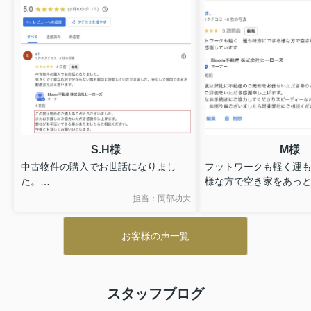
S.H様
M様
中古物件の購入でお世話になりまし
フットワークも軽く運
た。
様な方で空き家をあっ
気さくで丁寧な応対で分からない事も
て下さいました。感謝
担当：岡部功大
親切に説明していただきました。安心
して信用できる不動産会社だと思いま
お客様の声一覧
す。
スタッフブログ