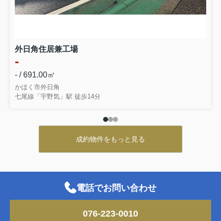
外日角住居兼工場
-
- / 691.00㎡
かほく市外日角
七尾線「宇野気」駅 徒歩14分
成約物件をもっと見る
電話でお問い合わせ
2026.08.03
サーパス玉川町の魅力とは？販売中住
076-223-0010
戸の購入検討ポイントを解説...