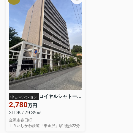
ださい！
査定・購入依頼は是非弊社にお問合せください。
金沢不動産売却センターでは、最短即日のスピード査定や、
各仕業との連携により
幅広くお客様の不安や悩みを解決してまいりました。
残置物の撤去対応等の対応も可能です。
売却や購入の
【弊社問い合わせフォー
ご相談・ご依頼は
ム】
からお気軽にどうぞ。
076-223-
0010
ロイヤルシャトー夢香山 208
中古マンション
2,780
万円
売却の第一歩は、価格を知ることから――
3LDK / 79.35㎡
ご依頼、お待ちしております！
金沢市春日町
ＩＲいしかわ鉄道「東金沢」駅 徒歩22分
■
弊社
での買取の流れや強みを知る
■
売却に関するコラムを見る