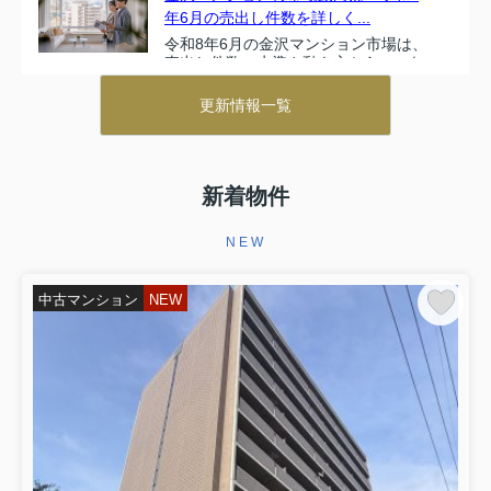
年6月の売出し件数を詳しく...
令和8年6月の金沢マンション市場は、
売出し件数の水準や動き方から、これ
までとは少し異なる表情が見え始めて
います。とはいえ、数字だけを眺めて
更新情報一覧
いても、自分の売却や購入にどう関わ
るのかが分かりづらいと感じる...
2026.08.05
ご成約
新着物件
かほく市外日角土地成約
NEW
かほく市外日角二（外日角区民館近く）の土地が成約と
なりました！
中古マンション
NEW
かほく市の土地も弊社にお任せください。
マンション＆土地＆戸建の査定・購入相談は弊社にご相談く
ださい！
査定・購入依頼は是非弊社にお問合せください。
金沢不動産売却センターでは、最短即日のスピード査定や、
各仕業との連携により