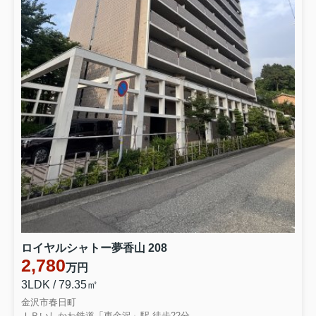
幅広くお客様の不安や悩みを解決してまいりました。
残置物の撤去対応等の対応も可能です。
売却や購入の
【弊社問い合わせフォー
ご相談・ご依頼は
ム】
からお気軽にどうぞ。
076-223-
0010
売却の第一歩は、価格を知ることから――
ご依頼、お待ちしております！
■
弊社
での買取の流れや強みを知る
■
売却に関するコラムを見る
ロイヤルシャトー夢香山 208
不動産に関する様々な情報をブログで発信しておりま
2,780
万円
す！
3LDK / 79.35㎡
ぜひご参考にしてください↓↓
金沢市春日町
ＩＲいしかわ鉄道「東金沢」駅 徒歩22分