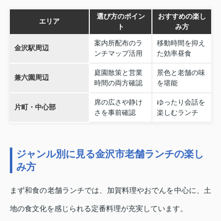
選び方のポイン
おすすめの楽し
エリア
ト
み方
案内所配布のラ
移動時間を抑え
金沢駅周辺
ンチマップ活用
た効率昼食
庭園散策と営業
景色と老舗の味
兼六園周辺
時間の両方確認
を堪能
席の広さや静け
ゆったり会話を
片町・中心部
さを事前確認
楽しむランチ
ジャンル別に見る金沢市老舗ランチの楽し
み方
まず和食の老舗ランチでは、加賀料理やおでんを中心に、土
地の食文化を感じられる定番料理が充実しています。