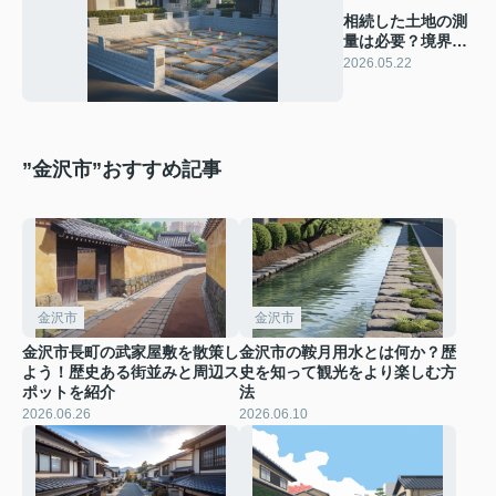
相続した土地の測
量は必要？境界確
定で相続トラブル
2026.05.22
を防ぐ方法
”金沢市”おすすめ記事
金沢市
金沢市
金沢市長町の武家屋敷を散策し
金沢市の鞍月用水とは何か？歴
よう！歴史ある街並みと周辺ス
史を知って観光をより楽しむ方
ポットを紹介
法
2026.06.26
2026.06.10