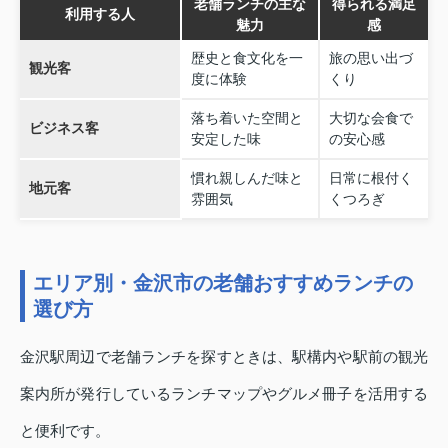
老舗ランチの主な
得られる満足
利用する人
魅力
感
歴史と食文化を一
旅の思い出づ
観光客
度に体験
くり
落ち着いた空間と
大切な会食で
ビジネス客
安定した味
の安心感
慣れ親しんだ味と
日常に根付く
地元客
雰囲気
くつろぎ
エリア別・金沢市の老舗おすすめランチの
選び方
金沢駅周辺で老舗ランチを探すときは、駅構内や駅前の観光
案内所が発行しているランチマップやグルメ冊子を活用する
と便利です。