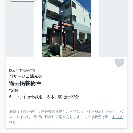
金沢市法光寺町
パサージュ法光寺
過去掲載物件
/築34年
ＩＲいしかわ鉄道「森本」駅 徒歩22分
下階（１階部分）は自販機置き場となっており、住戸がありません。バ
ス・トイレ別。周辺に月極駐車場があります。（空き状況は要...
もっと
見る