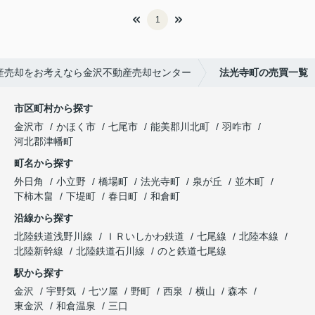
1
産売却をお考えなら金沢不動産売却センター
法光寺町の売買一覧
市区町村から探す
金沢市
かほく市
七尾市
能美郡川北町
羽咋市
河北郡津幡町
町名から探す
外日角
小立野
橋場町
法光寺町
泉が丘
並木町
下柿木畠
下堤町
春日町
和倉町
沿線から探す
北陸鉄道浅野川線
ＩＲいしかわ鉄道
七尾線
北陸本線
北陸新幹線
北陸鉄道石川線
のと鉄道七尾線
駅から探す
金沢
宇野気
七ツ屋
野町
西泉
横山
森本
東金沢
和倉温泉
三口