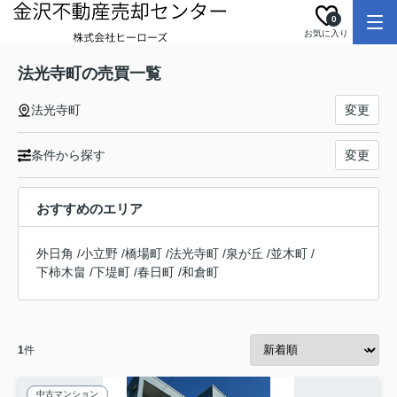
0
お気に入り
法光寺町の売買一覧
法光寺町
変更
条件から探す
変更
おすすめのエリア
外日角
/
小立野
/
橋場町
/
法光寺町
/
泉が丘
/
並木町
/
下柿木畠
/
下堤町
/
春日町
/
和倉町
1
件
中古マンション