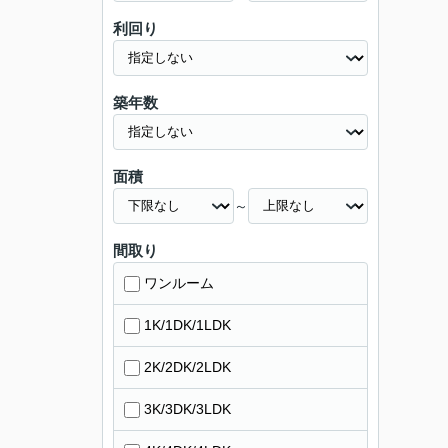
利回り
築年数
面積
～
間取り
ワンルーム
1K/1DK/1LDK
2K/2DK/2LDK
3K/3DK/3LDK