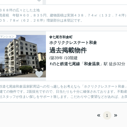
３６８坪の広々とした土地
資産税 年額￥６０，８３５円、建物面積は実測４３８．７４㎡（１３２．７４坪
０５．７８㎡（６２．２６坪）増築部分は未登記です。
マンション
七尾市
和倉町
ホクリククレステート和倉
過去掲載物件
/築39年 /10階建
のと鉄道七尾線
「
和倉温泉
」駅 徒歩32分
鉄道七尾線和倉温泉駅周辺への引っ越しをお考えなら「ホクリククレステート和倉」
階建ての物件です。2面採光ですので、日当たりも十分に確保されております。不動
社スタッフが住まい探しをサポート致します。こだわりやご要望などがあれば、お
1