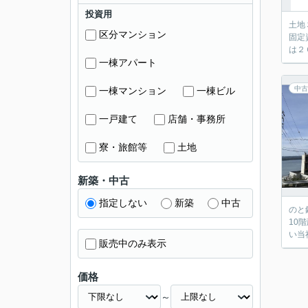
投資用
土地
区分マンション
固定
は２
一棟アパート
中古
一棟マンション
一棟ビル
一戸建て
店舗・事務所
寮・旅館等
土地
新築・中古
指定しない
新築
中古
のと
10
い当
販売中のみ表示
価格
～