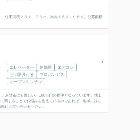
）（住宅面積２８１．７６㎡、物置１５６．９８㎡）公募面積
エレベーター
角部屋
エアコン
照明器具付き
プロパンガス
オープンキッチン
。お財布にも優しい、160万円の物件となっています。地上
産に関することでお悩みを抱えているのであれば、地域に詳し
気軽にお問い合わせ下さい。