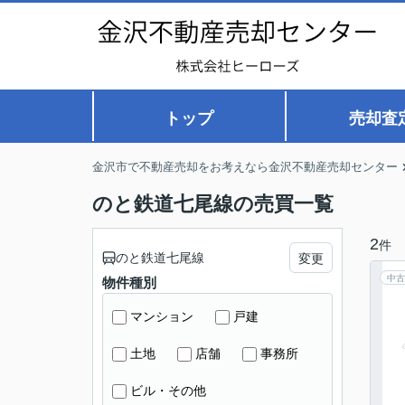
トップ
売却査
金沢市で不動産売却をお考えなら金沢不動産売却センター
のと鉄道七尾線の売買一覧
2
件
のと鉄道七尾線
変更
中古
物件種別
マンション
戸建
土地
店舗
事務所
ビル・その他