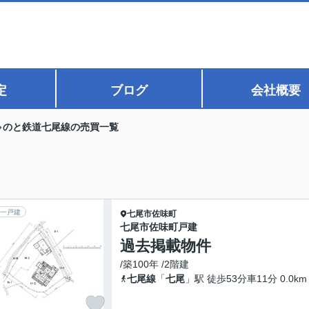
定
ブログ
会社概要
のと鉄道七尾線の売買一覧
一戸建
七尾市
佐味町
七尾市佐味町戸建
過去掲載物件
/築100年 /2階建
七尾線
「
七尾
」駅 徒歩53分車11分 0.0km