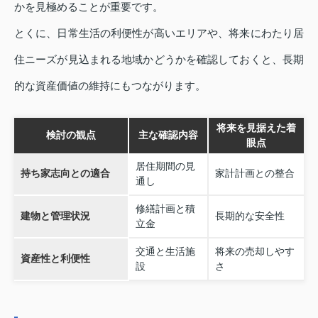
かを見極めることが重要です。
とくに、日常生活の利便性が高いエリアや、将来にわたり居
住ニーズが見込まれる地域かどうかを確認しておくと、長期
的な資産価値の維持にもつながります。
将来を見据えた着
検討の観点
主な確認内容
眼点
居住期間の見
持ち家志向との適合
家計計画との整合
通し
修繕計画と積
建物と管理状況
長期的な安全性
立金
交通と生活施
将来の売却しやす
資産性と利便性
設
さ