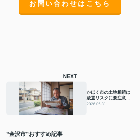
お問い合わせはこちら
NEXT
かほく市の土地相続は
放置リスクに要注意！
所有者不明化や固定資
2026.05.31
産税負担を防ぐ方法を
解説
”金沢市”おすすめ記事