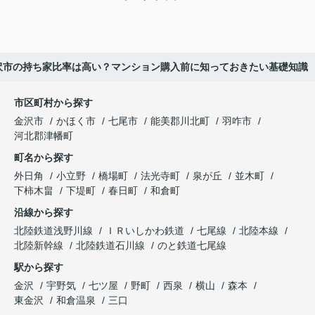
沢市の持ち家比率は高い？マンション購入前に知っておきたい基礎知識
市区町村から探す
金沢市
かほく市
七尾市
能美郡川北町
羽咋市
河北郡津幡町
町名から探す
外日角
小立野
橋場町
法光寺町
泉が丘
並木町
下柿木畠
下堤町
春日町
和倉町
沿線から探す
北陸鉄道浅野川線
ＩＲいしかわ鉄道
七尾線
北陸本線
北陸新幹線
北陸鉄道石川線
のと鉄道七尾線
駅から探す
金沢
宇野気
七ツ屋
野町
西泉
横山
森本
東金沢
和倉温泉
三口