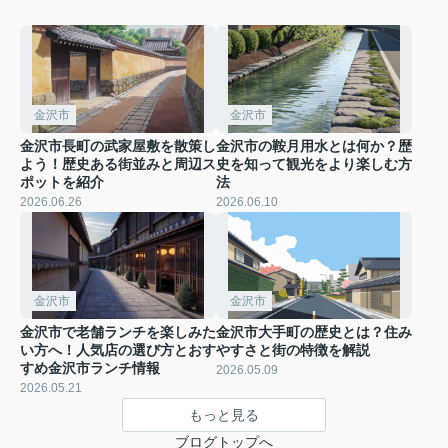
金沢市
金沢市
金沢市長町の武家屋敷を散策し
金沢市の鞍月用水とは何か？歴
よう！歴史ある街並みと周辺ス
史を知って観光をより楽しむ方
ポットを紹介
法
2026.06.26
2026.06.10
金沢市
金沢市
金沢市で老舗ランチを楽しみた
金沢市大手町の歴史とは？住み
い方へ！人気店の選び方とおす
やすさと街の特徴を解説
すめ金沢市ランチ情報
2026.05.09
2026.05.21
もっと見る
ブログトップへ