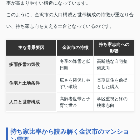
率が高まりやすい構造になっています。
このように、金沢市の人口構成と世帯構成の特徴が重なり合
い、持ち家志向を支える土台となっているのです。
持ち家志向への
主な背景要因
金沢市の特徴
影響
冬季の降雪と低
高断熱な自宅整
多雨多雪の気候
日照
備志向
広さを確保しや
長期居住を前提
住宅と土地条件
すい環境
とした購入
高齢者世帯と子
学区重視と終の
人口と世帯構成
育て世帯
棲家志向
持ち家比率から読み解く金沢市のマンショ
ン需要