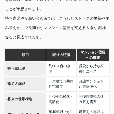
ことが予想されます。
持ち家比率が高い金沢市では、こうしたストックの更新や住
み替えが、中長期的なマンション需要を支える大きな要因に
なると見込まれます。
マンション需要
項目
現状の特徴
への影響
約56％台の水
賃貸から持ち家
持ち家比率
準
移行ニーズ
一戸建てと共同
分譲マンション
建て方構成
住宅併存
が選択肢化
世帯小規模化・
利便性重視の住
将来の世帯構造
高齢化
み替え需要
築40年以上が
建替え・再取得