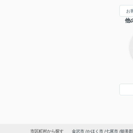
していただきました。安
しています。
心して信用できる不動産
お
会社だと思います。
他
市区町村から探す
金沢市
かほく市
七尾市
能美郡