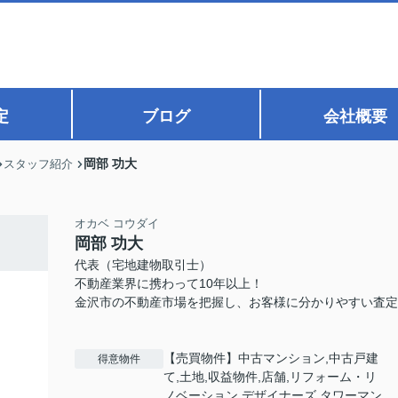
定
ブログ
会社概要
岡部 功大
スタッフ紹介
オカベ コウダイ
岡部 功大
代表（宅地建物取引士）
不動産業界に携わって10年以上！
金沢市の不動産市場を把握し、お客様に分かりやすい査定
【売買物件】中古マンション,中古戸建
得意物件
て,土地,収益物件,店舗,リフォーム・リ
ノベーション,デザイナーズ,タワーマン