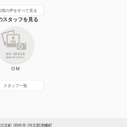
ました。
何十年後か施設に入る際
客様の声をすべて見る
はまたお願いしようと思
っております。
のスタッフを見る
O M
スタッフ一覧
川北町
羽咋市
河北郡津幡町