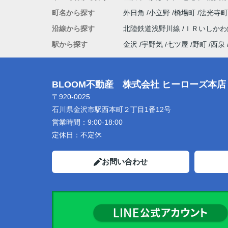
町名から探す
外日角
小立野
橋場町
法光寺
沿線から探す
北陸鉄道浅野川線
ＩＲいしか
駅から探す
金沢
宇野気
七ツ屋
野町
西泉
BLOOM不動産 株式会社 ヒーローズ本店
〒920-0025
石川県金沢市駅西本町２丁目1番12号
営業時間：
9:00-18:00
定休日：
不定休
お問い合わせ