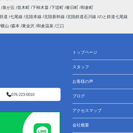
町
泉が丘
並木町
下柿木畠
下堤町
春日町
和倉町
わ鉄道
七尾線
北陸本線
北陸新幹線
北陸鉄道石川線
のと鉄道七尾線
横山
森本
東金沢
和倉温泉
三口
トップページ
スタッフ
お客様の声
076-223-0010
ブログ
アクセスマップ
会社概要