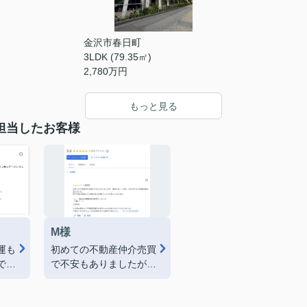
金沢市春日町
3LDK (79.35㎡)
2,780
万円
もっと見る
担当したお客様
M様
運も
初めての不動産仲介売買
で空
で不安もありましたが、
に売
親身になって頂き、おか
感謝
げさまで無事売買成立し