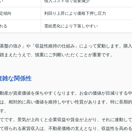
い
借入コスト増で需要減少
定傾向
利回り上昇により価格下押し圧力
れる
需給悪化により下落しやすい
基盤の強さ」や「収益性維持の仕組み」によって変動します。購
踏まえたうえで、慎重にご判断いただくことが重要です。
複雑な関係性
動産が資産価値を保ちやすくなります。お金の価値が目減りする
は、相対的に高い価値を維持しやすい性質があります。特に長期
す。
てです。景気が上向くと企業収益や賃金が上がり、それに連動し
て得られる家賃収入は、不動産価格の支えとなり、収益性を高め