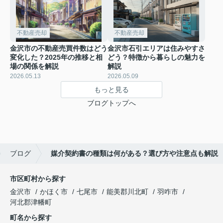
不動産売却
不動産売却
金沢市の不動産売買件数はどう
金沢市石引エリアは住みやすさ
変化した？2025年の推移と相
どう？特徴から暮らしの魅力を
場の関係を解説
解説
2026.05.13
2026.05.09
もっと見る
ブログトップへ
ブログ
媒介契約書の種類は何がある？選び方や注意点も解説
市区町村から探す
金沢市
かほく市
七尾市
能美郡川北町
羽咋市
河北郡津幡町
町名から探す