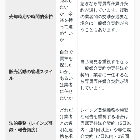
売却し
急ぎなら専属専任媒介契
たい
約が適しています。複数
か、余
売却時期や時間的余裕
の業者間の交渉が必要な
裕を持
場合は一般媒介契約が合
って進
うこともあります。
めたい
か
自分で
買主を
自己発見を重視するなら
探した
一般媒介契約や専任媒介
販売活動の管理スタイ
いか、
契約、業者に一任するな
ル
あるい
ら専属専任媒介契約が適
は業者
しています。
に任せ
たいか
どれだ
レインズ登録義務や頻繁
け業者
な報告を重視する場合は
法的義務（レインズ登
との透
専属専任媒介契約（5日以
録・報告頻度）
明な連
内・週1回以上）や専任媒
携を求
介契約（7日以内・2週間