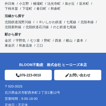
外日角
小立野
橋場町
法光寺町
泉が丘
並木町
下柿木畠
下堤町
春日町
和倉町
沿線から探す
北陸鉄道浅野川線
ＩＲいしかわ鉄道
七尾線
北陸本線
北陸新幹線
北陸鉄道石川線
のと鉄道七尾線
駅から探す
金沢
宇野気
七ツ屋
野町
西泉
横山
森本
東金沢
和倉温泉
三口
BLOOM不動産 株式会社 ヒーローズ本店
076-223-0010
お問い合わせ
〒920-0025
石川県金沢市駅西本町２丁目1番12号
営業時間：
9:00-18:00
定休日：
不定休