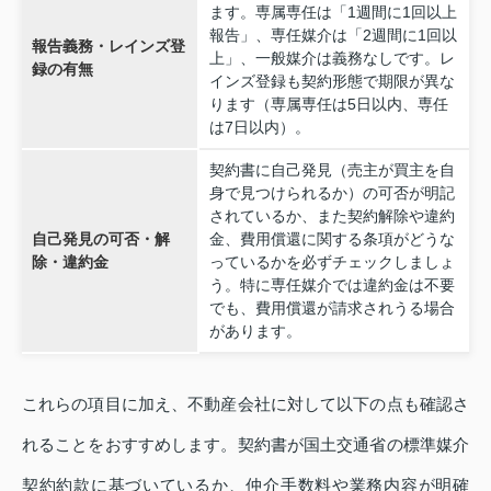
ます。専属専任は「1週間に1回以上
報告」、専任媒介は「2週間に1回以
報告義務・レインズ登
上」、一般媒介は義務なしです。レ
録の有無
インズ登録も契約形態で期限が異な
ります（専属専任は5日以内、専任
は7日以内）。
契約書に自己発見（売主が買主を自
身で見つけられるか）の可否が明記
されているか、また契約解除や違約
自己発見の可否・解
金、費用償還に関する条項がどうな
除・違約金
っているかを必ずチェックしましょ
う。特に専任媒介では違約金は不要
でも、費用償還が請求されうる場合
があります。
これらの項目に加え、不動産会社に対して以下の点も確認さ
れることをおすすめします。契約書が国土交通省の標準媒介
契約約款に基づいているか、仲介手数料や業務内容が明確