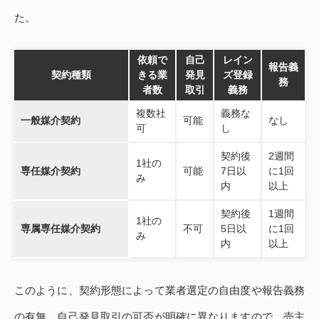
た。
依頼で
自己
レイン
報告義
契約種類
きる業
発見
ズ登録
務
者数
取引
義務
複数社
義務な
一般媒介契約
可能
なし
可
し
契約後
2週間
1社の
専任媒介契約
可能
7日以
に1回
み
内
以上
契約後
1週間
1社の
専属専任媒介契約
不可
5日以
に1回
み
内
以上
このように、契約形態によって業者選定の自由度や報告義務
の有無、自己発見取引の可否が明確に異なりますので、売主