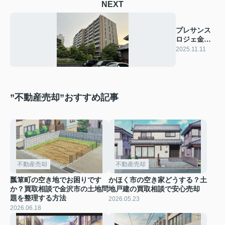
NEXT
プレサンス
ロジェ金沢
香林坊 商
2025.11.11
談中
”不動産売却”おすすめ記事
不動産売却
不動産売却
瓢箪町の空き地でお困りです
かほく市の空き家どうする？土
か？買取相談で金沢市の土地問
地戸建の買取相談で安心売却
題を整理する方法
2026.05.23
2026.06.18