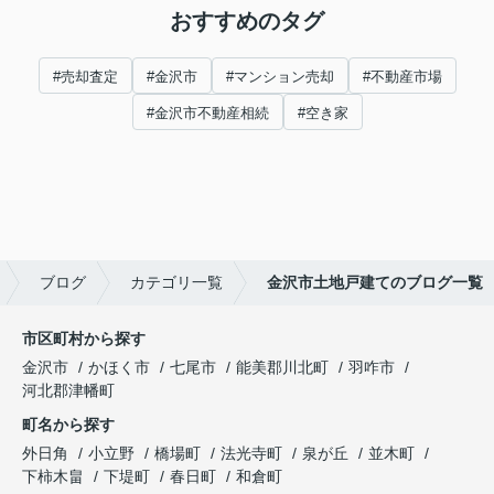
おすすめのタグ
#売却査定
#金沢市
#マンション売却
#不動産市場
#金沢市不動産相続
#空き家
ブログ
カテゴリ一覧
金沢市土地戸建てのブログ一覧
市区町村から探す
金沢市
かほく市
七尾市
能美郡川北町
羽咋市
河北郡津幡町
町名から探す
外日角
小立野
橋場町
法光寺町
泉が丘
並木町
下柿木畠
下堤町
春日町
和倉町