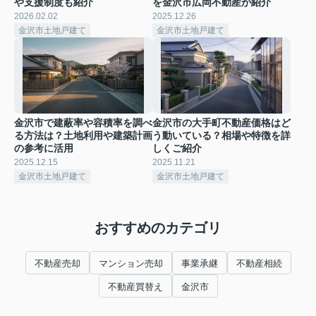
や支援制度も紹介
を金沢市広岡不動産が紹介
2026.02.02
2025.12.26
金沢市土地戸建て
金沢市土地戸建て
金沢市で建蔽率や容積率を調べ
金沢市の大手町不動産価格はど
る方法は？土地利用や建築計画
う動いている？相場や特徴を詳
の参考に活用
しくご紹介
2025.12.15
2025.11.21
金沢市土地戸建て
金沢市土地戸建て
おすすめのカテゴリ
不動産売却
マンション売却
事業承継
不動産相続
不動産買替え
金沢市