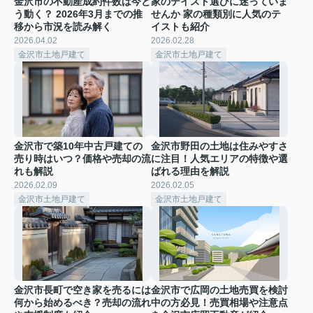
金沢市の不動産成約件数は今ど
家のテイスト選びに迷っていま
う動く？ 2026年3月までの推
せんか 家の種類別に人気のテ
移から市況を読み解く
イストも紹介
2026.04.02
2026.02.28
金沢市土地戸建て
金沢市土地戸建て
金沢市で築10年中古戸建ての
金沢市野田の土地は住みやすさ
売り時はいつ？価格や売却の流
に注目！人気エリアの特徴や選
れも解説
ばれる理由を解説
2026.02.09
2026.02.05
金沢市土地戸建て
金沢市土地戸建て
金沢市長町で空き家を売るには
金沢市で広岡の土地売買を検討
何から始めるべき？売却の流れ
中の方必見！売買相場や注意点