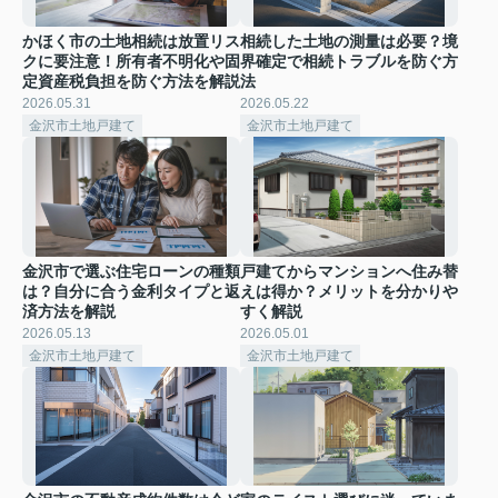
かほく市の土地相続は放置リス
相続した土地の測量は必要？境
クに要注意！所有者不明化や固
界確定で相続トラブルを防ぐ方
定資産税負担を防ぐ方法を解説
法
2026.05.31
2026.05.22
金沢市土地戸建て
金沢市土地戸建て
金沢市で選ぶ住宅ローンの種類
戸建てからマンションへ住み替
は？自分に合う金利タイプと返
えは得か？メリットを分かりや
済方法を解説
すく解説
2026.05.13
2026.05.01
金沢市土地戸建て
金沢市土地戸建て