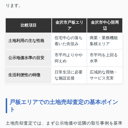
ります。
金沢市戸板エリ
金沢市中心部周
比較項目
ア
辺
住宅中心の落ち
商業・業務機能
土地利用の主な性格
着いた街並み
集積エリア
市平均よりやや
市平均を上回る
公示地価水準の目安
抑えめ
水準
日常生活に必要
広域的な買物・
生活利便性の特徴
な施設近接
サービス充実
戸板エリアでの土地売却査定の基本ポイン
ト
土地売却査定では、まず公示地価や近隣の取引事例を基準