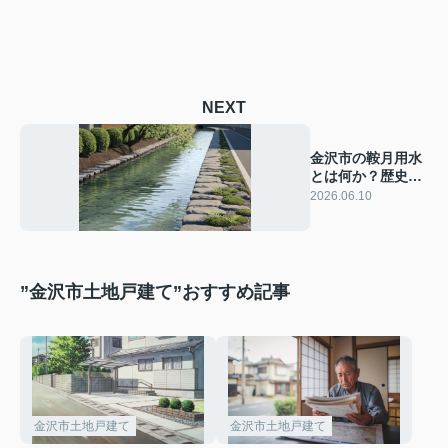
NEXT
金沢市の鞍月用水
とは何か？歴史を
知って観光をより
2026.06.10
楽しむ方法
”金沢市土地戸建て”おすすめ記事
金沢市土地戸建て
金沢市土地戸建て