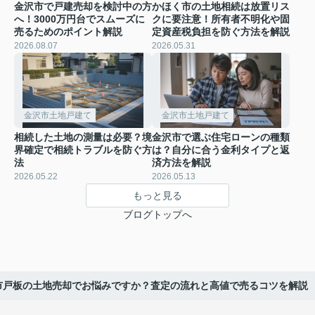
金沢市で戸建売却を検討中の方
かほく市の土地相続は放置リス
へ！3000万円台でスムーズに
クに要注意！所有者不明化や固
売るためのポイント解説
定資産税負担を防ぐ方法を解説
2026.08.07
2026.05.31
金沢市土地戸建て
金沢市土地戸建て
相続した土地の測量は必要？境
金沢市で選ぶ住宅ローンの種類
界確定で相続トラブルを防ぐ方
は？自分に合う金利タイプと返
法
済方法を解説
2026.05.22
2026.05.13
もっと見る
ブログトップへ
市戸板の土地売却でお悩みですか？査定の流れと高値で売るコツを解説