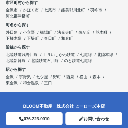
市区町村から探す
金沢市
かほく市
七尾市
能美郡川北町
羽咋市
河北郡津幡町
町名から探す
外日角
小立野
橋場町
法光寺町
泉が丘
並木町
下柿木畠
下堤町
春日町
和倉町
沿線から探す
北陸鉄道浅野川線
ＩＲいしかわ鉄道
七尾線
北陸本線
北陸新幹線
北陸鉄道石川線
のと鉄道七尾線
駅から探す
金沢
宇野気
七ツ屋
野町
西泉
横山
森本
東金沢
和倉温泉
三口
BLOOM不動産 株式会社 ヒーローズ本店
076-223-0010
お問い合わせ