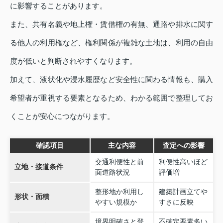
に影響することがあります。
また、共有名義や地上権・賃借権の有無、通路や排水に関す
る他人の利用権など、権利関係が複雑な土地は、利用の自由
度が低いと判断されやすくなります。
加えて、液状化や浸水履歴など安全性に関わる情報も、購入
希望者が重視する要素となるため、わかる範囲で整理してお
くことが安心につながります。
確認項目
主な内容
査定への影響
交通利便性と前
利便性高いほど
立地・接道条件
面道路状況
評価増
整形地か利用し
建築計画立てや
形状・面積
やすい規模か
すさに反映
境界明確さと登
不確定要素多い