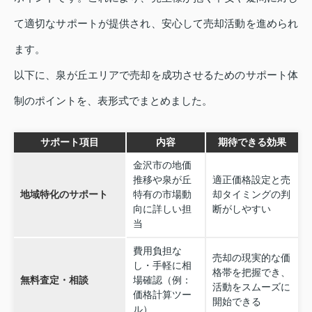
て適切なサポートが提供され、安心して売却活動を進められ
ます。
以下に、泉が丘エリアで売却を成功させるためのサポート体
制のポイントを、表形式でまとめました。
サポート項目
内容
期待できる効果
金沢市の地価
推移や泉が丘
適正価格設定と売
地域特化のサポート
特有の市場動
却タイミングの判
向に詳しい担
断がしやすい
当
費用負担な
売却の現実的な価
し・手軽に相
格帯を把握でき、
無料査定・相談
場確認（例：
活動をスムーズに
価格計算ツー
開始できる
ル）