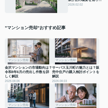
い方へ！基本情報や特
2026.02.02
徴をわかりやすく紹介
”マンション売却”おすすめ記事
マンション売却
マンション売却
金沢マンションの市場動向は？
サーパス玉川町の魅力とは？販
令和8年6月の売出し件数を詳
売中住戸の購入検討ポイントを
しく解説
解説
2026.08.06
2026.08.03
マンション売却
マンション売却