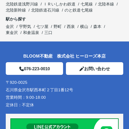
北陸鉄道浅野川線
ＩＲいしかわ鉄道
七尾線
北陸本線
北陸新幹線
北陸鉄道石川線
のと鉄道七尾線
駅から探す
金沢
宇野気
七ツ屋
野町
西泉
横山
森本
東金沢
和倉温泉
三口
BLOOM不動産 株式会社 ヒーローズ本店
076-223-0010
お問い合わせ
〒920-0025
石川県金沢市駅西本町２丁目1番12号
営業時間：
9:00-18:00
定休日：
不定休