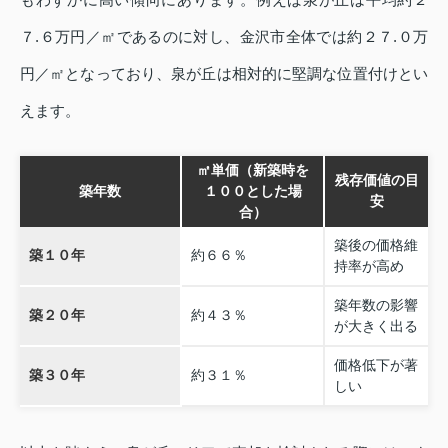
７.６万円／㎡であるのに対し、金沢市全体では約２７.０万
円／㎡となっており、泉が丘は相対的に堅調な位置付けとい
えます。
㎡単価（新築時を
残存価値の目
築年数
１００とした場
安
合）
築後の価格維
築１０年
約６６％
持率が高め
築年数の影響
築２０年
約４３％
が大きく出る
価格低下が著
築３０年
約３１％
しい