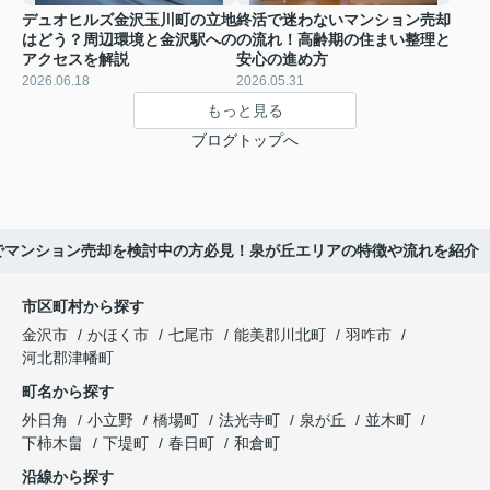
デュオヒルズ金沢玉川町の立地
終活で迷わないマンション売却
はどう？周辺環境と金沢駅への
の流れ！高齢期の住まい整理と
アクセスを解説
安心の進め方
2026.06.18
2026.05.31
もっと見る
ブログトップへ
でマンション売却を検討中の方必見！泉が丘エリアの特徴や流れを紹介
市区町村から探す
金沢市
かほく市
七尾市
能美郡川北町
羽咋市
河北郡津幡町
町名から探す
外日角
小立野
橋場町
法光寺町
泉が丘
並木町
下柿木畠
下堤町
春日町
和倉町
沿線から探す