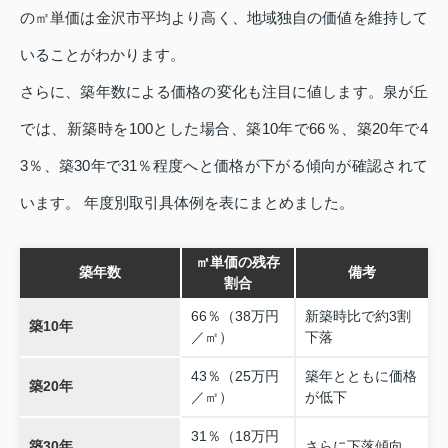
の㎡単価は金沢市平均より高く、地域独自の価値を維持して
いることがわかります。
さらに、築年数による価格の変化も注目に値します。泉が丘
では、新築時を100とした場合、築10年で66％、築20年で4
3％、築30年で31％程度へと価格が下がる傾向が確認されて
います。 年度別取引具体例を表にまとめました。
㎡単価の残存
築年数
備考
割合
66％（38万円
新築時比で約3割
築10年
／㎡）
下落
43％（25万円
築年とともに価格
築20年
／㎡）
が低下
31％（18万円
築30年
さらに下落傾向