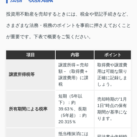
投資用不動産を売却するときには、税金や登記手続きなど、
さまざまな法務・税務のポイントを事前に押さえておくこと
が重要です。下表で概要をご覧ください。
項目
内容
ポイント
譲渡所得＝売却
取得費や譲渡費
額－（取得費＋
用は可能な限り
譲渡所得税等
譲渡費用）に課
正確に記録しま
税
しょう。
短期（5年以
売却時期の“1月
下）：約
1日”時点の保有
所有期間による税率
39.63％、長期
期間が基準にな
（5年超）：約
ります。
20.315％
抵当権抹消には
司法書士依頼時