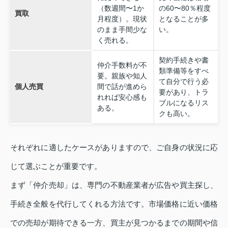
（数週間〜1か
の60〜80％程度
買取
月程度）。現状
となることが多
のまま手間少な
い。
く売れる。
契約手続きや書
仲介手数料が不
類準備等をすべ
要。親族や知人
て自分で行う必
個人売買
間で話が進めら
要があり、トラ
れれば安心感も
ブルになるリス
ある。
クも高い。
それぞれに適したケースがありますので、ご自身の状況に応
じて選ぶことが重要です。
まず「仲介売却」は、専門の不動産業者が広告や買主探し、
手続き全般を代行してくれる方法です。市場価格に近い価格
での売却が期待できる一方、買主が見つかるまでの期間や信