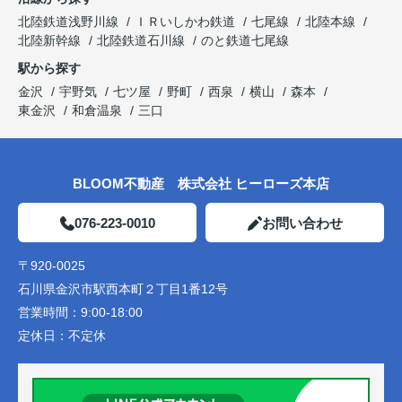
北陸鉄道浅野川線
ＩＲいしかわ鉄道
七尾線
北陸本線
北陸新幹線
北陸鉄道石川線
のと鉄道七尾線
駅から探す
金沢
宇野気
七ツ屋
野町
西泉
横山
森本
東金沢
和倉温泉
三口
BLOOM不動産 株式会社 ヒーローズ本店
076-223-0010
お問い合わせ
〒920-0025
石川県金沢市駅西本町２丁目1番12号
営業時間：
9:00-18:00
定休日：
不定休