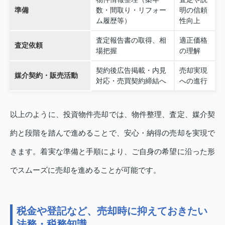
準備
数・間取り・リフォー
明の信頼
ム履歴等）
性向上
査定報告書の取得、相
適正価格
査定依頼
場把握
の理解
契約後広告掲載・内見
売却実現
媒介契約・販売活動
対応・売買契約締結へ
への進行
以上のように、投資物件売却では、物件整理、査定、媒介契
約と段階を踏んで進めることで、安心・納得の売却を実現で
きます。着実な準備と手順により、ご自身の希望に沿った形
でスムーズに売却を進めることが可能です。
税金や登記など、売却時に抑えておきたい
法務・税務知識