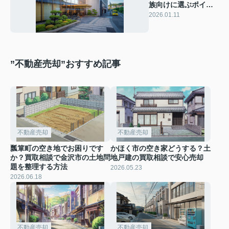
族向けに選ぶポイン
トは？金沢市ホテル
2026.01.11
おすすめ情報も紹介
”不動産売却”おすすめ記事
不動産売却
不動産売却
瓢箪町の空き地でお困りです
かほく市の空き家どうする？土
か？買取相談で金沢市の土地問
地戸建の買取相談で安心売却
題を整理する方法
2026.05.23
2026.06.18
不動産売却
不動産売却