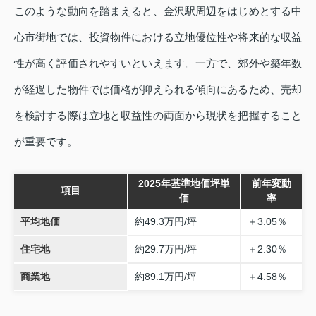
このような動向を踏まえると、金沢駅周辺をはじめとする中
心市街地では、投資物件における立地優位性や将来的な収益
性が高く評価されやすいといえます。一方で、郊外や築年数
が経過した物件では価格が抑えられる傾向にあるため、売却
を検討する際は立地と収益性の両面から現状を把握すること
が重要です。
2025年基準地価坪単
前年変動
項目
価
率
平均地価
約49.3万円/坪
＋3.05％
住宅地
約29.7万円/坪
＋2.30％
商業地
約89.1万円/坪
＋4.58％