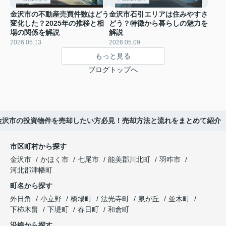
金沢市の不動産売買件数はどう
金沢市石引エリアは住みやすさ
変化した？2025年の推移と相
どう？特徴から暮らしの魅力を
場の関係を解説
解説
2026.05.13
2026.05.09
もっと見る
ブログトップへ
金沢市の投資物件を売却したい方必見！売却方法と流れをまとめて紹介
市区町村から探す
金沢市
かほく市
七尾市
能美郡川北町
羽咋市
河北郡津幡町
町名から探す
外日角
小立野
橋場町
法光寺町
泉が丘
並木町
下柿木畠
下堤町
春日町
和倉町
沿線から探す