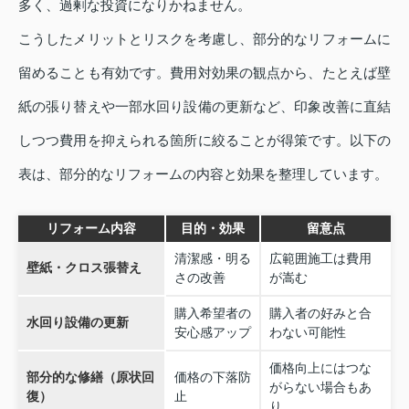
多く、過剰な投資になりかねません。
こうしたメリットとリスクを考慮し、部分的なリフォームに
留めることも有効です。費用対効果の観点から、たとえば壁
紙の張り替えや一部水回り設備の更新など、印象改善に直結
しつつ費用を抑えられる箇所に絞ることが得策です。以下の
表は、部分的なリフォームの内容と効果を整理しています。
リフォーム内容
目的・効果
留意点
清潔感・明る
広範囲施工は費用
壁紙・クロス張替え
さの改善
が嵩む
購入希望者の
購入者の好みと合
水回り設備の更新
安心感アップ
わない可能性
価格向上にはつな
部分的な修繕（原状回
価格の下落防
がらない場合もあ
復）
止
り