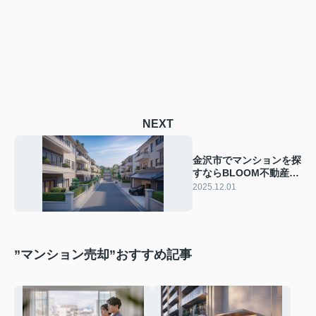
NEXT
金沢市でマンションを探
すならBLOOM不動産が
おすすめ！地域密着の不
2025.12.01
動産会社の魅力をご紹介
”マンション売却”おすすめ記事