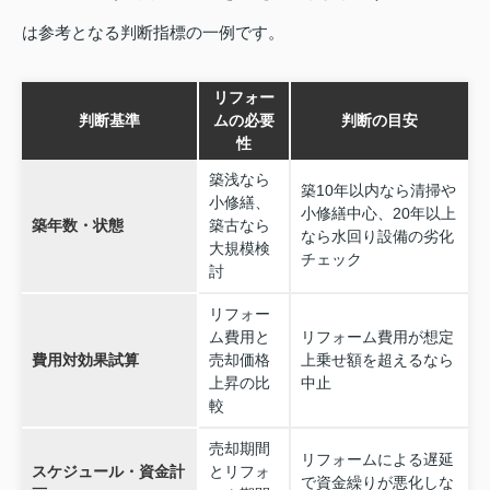
は参考となる判断指標の一例です。
リフォー
判断基準
ムの必要
判断の目安
性
築浅なら
築10年以内なら清掃や
小修繕、
小修繕中心、20年以上
築年数・状態
築古なら
なら水回り設備の劣化
大規模検
チェック
討
リフォー
ム費用と
リフォーム費用が想定
費用対効果試算
売却価格
上乗せ額を超えるなら
上昇の比
中止
較
売却期間
リフォームによる遅延
スケジュール・資金計
とリフォ
で資金繰りが悪化しな