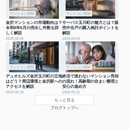
マンション売却
マンション売却
金沢マンションの市場動向は？
サーパス玉川町の魅力とは？販
令和8年6月の売出し件数を詳
売中住戸の購入検討ポイントを
しく解説
解説
2026.08.06
2026.08.03
マンション売却
マンション売却
デュオヒルズ金沢玉川町の立地
終活で迷わないマンション売却
はどう？周辺環境と金沢駅への
の流れ！高齢期の住まい整理と
アクセスを解説
安心の進め方
2026.06.18
2026.05.31
もっと見る
ブログトップへ