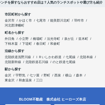
ランチを探すならおすすめ店は？人気のランチスポットや選び方も紹介
市区町村から探す
金沢市
かほく市
七尾市
能美郡川北町
羽咋市
河北郡津幡町
町名から探す
外日角
小立野
橋場町
法光寺町
泉が丘
並木町
下柿木畠
下堤町
春日町
和倉町
沿線から探す
北陸鉄道浅野川線
ＩＲいしかわ鉄道
七尾線
北陸本線
北陸新幹線
北陸鉄道石川線
のと鉄道七尾線
駅から探す
金沢
宇野気
七ツ屋
野町
西泉
横山
森本
東金沢
和倉温泉
三口
BLOOM不動産 株式会社 ヒーローズ本店