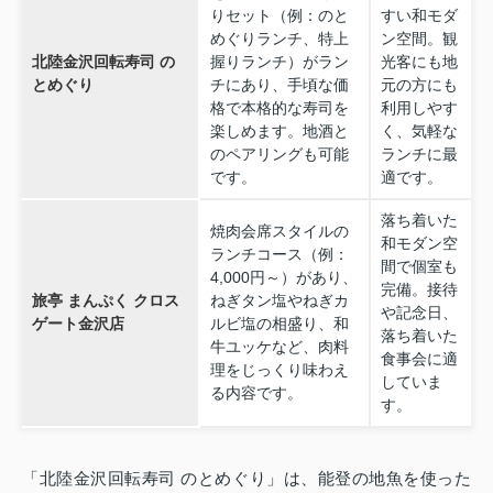
りセット（例：のと
すい和モダ
めぐりランチ、特上
ン空間。観
北陸金沢回転寿司 の
握りランチ）がラン
光客にも地
とめぐり
チにあり、手頃な価
元の方にも
格で本格的な寿司を
利用しやす
楽しめます。地酒と
く、気軽な
のペアリングも可能
ランチに最
です。
適です。
落ち着いた
焼肉会席スタイルの
和モダン空
ランチコース（例：
間で個室も
4,000円～）があり、
完備。接待
旅亭 まんぷく クロス
ねぎタン塩やねぎカ
や記念日、
ゲート金沢店
ルビ塩の相盛り、和
落ち着いた
牛ユッケなど、肉料
食事会に適
理をじっくり味わえ
していま
る内容です。
す。
「北陸金沢回転寿司 のとめぐり」は、能登の地魚を使った