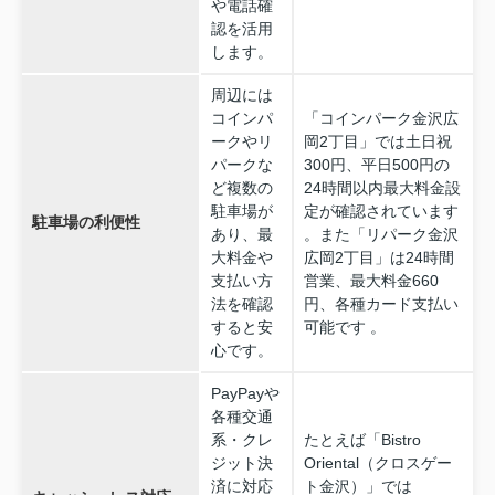
や電話確
認を活用
します。
周辺には
コインパ
「コインパーク金沢広
ークやリ
岡2丁目」では土日祝
パークな
300円、平日500円の
ど複数の
24時間以内最大料金設
駐車場が
定が確認されています
駐車場の利便性
あり、最
。また「リパーク金沢
大料金や
広岡2丁目」は24時間
支払い方
営業、最大料金660
法を確認
円、各種カード支払い
すると安
可能です 。
心です。
PayPayや
各種交通
系・クレ
たとえば「Bistro
ジット決
Oriental（クロスゲー
済に対応
ト金沢）」では