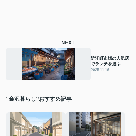
NEXT
近江町市場の人気店
でランチを選ぶコツ
は？おすすめランチ
2025.11.16
の魅力も紹介
”金沢暮らし”おすすめ記事