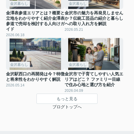
金沢暮らし
金沢暮らし
金澤表参道エリアとは？概要と
金沢市の魅力を再発見しません
立地をわかりやすく紹介金澤表
か？伝統工芸品の紹介と暮らし
参道で売却を検討する人向けガ
への取り入れ方を解説
イド
2026.05.21
2026.06.18
金沢暮らし
金沢暮らし
金沢駅西口の再開発は今？特徴
金沢市で子育てしやすい人気エ
と将来性をわかりやすく解説
リアはどこ？ ファミリー目線
で住み心地と選び方を紹介
2026.05.14
2026.04.09
もっと見る
ブログトップへ