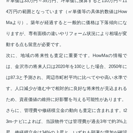
㎡単価は33万円～35万円、坪単価に換算すると110万円～11
4万円の範囲となっています（㎡単価等の具体的数値はHow
Maより）。築年が経過すると一般的に価格は下落傾向にな
りますが、専有面積の違いやリフォーム状況により相場が変
動する点も留意が必要です。
次に、地域の将来性も査定に重要です。HowMaの情報で
は、金沢市の将来人口は2020年を100とした場合、2050年に
は87.3と予測され、周辺市町村平均に比べてやや高い水準で
す。人口減少が進む中で相対的に良好な将来性が見込まれる
ため、資産価値の維持に好影響を与える可能性があります。
さらに、管理費や修繕積立金の動向も査定に含まれます。t2
3m‑ナビによれば、当該物件では管理費が過去3年で約3%上
昇、修繕積立金は34%の上昇と、いずれも顕著な増加が確認