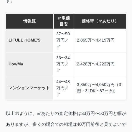
す。
㎡単価
情報源
価格帯（㎡あたり）
目安
37〜50
LIFULL HOME'S
万円／
2,865万〜4,419万円
㎡
33〜34
HowMa
万円／
2,428万〜4,222万円
㎡
44〜48
3,850万〜4,050万円（3
マンションマーケット
万円／
階・3LDK・87㎡ 約）
㎡
以上のように、㎡あたりの査定価格は33万円〜50万円と幅が
ありますが、多くの場合での相場は40万円前後と見てよいで