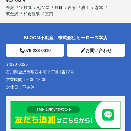
金沢
宇野気
七ツ屋
野町
西泉
横山
森本
東金沢
和倉温泉
三口
BLOOM不動産 株式会社 ヒーローズ本店
076-223-0010
お問い合わせ
〒920-0025
石川県金沢市駅西本町２丁目1番12号
営業時間：
9:00-18:00
定休日：
不定休