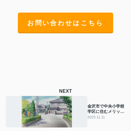
お問い合わせはこちら
NEXT
金沢市で中央小学校
学区に住むメリット
は？不動産選びの注
2025.11.11
意点もご紹介