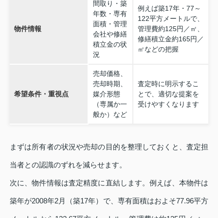
間取り・築
例えば築17年・77～
年数・専有
122平方メートルで、
面積・管理
物件情報
管理費約125円／㎡、
会社や修繕
修繕積立金約165円／
積立金の状
㎡などの把握
況
売却価格、
売却時期、
査定時に明示するこ
希望条件・重視点
媒介形態
とで、適切な提案を
（専属か一
受けやすくなります
般か）など
まずは所有者の状況や売却の目的を整理しておくと、査定担
当者との認識のずれを減らせます。
次に、物件情報は査定精度に直結します。例えば、本物件は
築年が2008年2月（築17年）で、専有面積はおよそ77.96平方