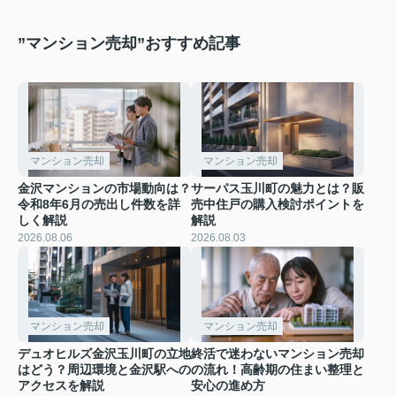
”マンション売却”おすすめ記事
マンション売却
マンション売却
金沢マンションの市場動向は？
サーパス玉川町の魅力とは？販
令和8年6月の売出し件数を詳
売中住戸の購入検討ポイントを
しく解説
解説
2026.08.06
2026.08.03
マンション売却
マンション売却
デュオヒルズ金沢玉川町の立地
終活で迷わないマンション売却
はどう？周辺環境と金沢駅への
の流れ！高齢期の住まい整理と
アクセスを解説
安心の進め方