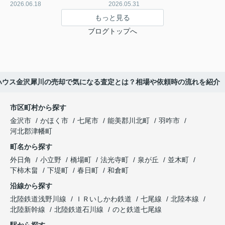
2026.06.18
2026.05.31
もっと見る
ブログトップへ
ハウス金沢犀川の売却で気になる査定とは？相場や依頼時の流れを紹介
市区町村から探す
金沢市
かほく市
七尾市
能美郡川北町
羽咋市
河北郡津幡町
町名から探す
外日角
小立野
橋場町
法光寺町
泉が丘
並木町
下柿木畠
下堤町
春日町
和倉町
沿線から探す
北陸鉄道浅野川線
ＩＲいしかわ鉄道
七尾線
北陸本線
北陸新幹線
北陸鉄道石川線
のと鉄道七尾線
駅から探す