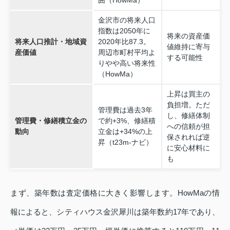
囲（HowMa）
金沢市の将来人口
指数は2050年に
将来の資産価
将来人口推計・地域資
2020年比87.3。
値維持に寄与
産価値
周辺市町村平均よ
する可能性
りやや高い将来性
（HowMa）
上昇は買主の
負担増。ただ
管理費は過去3年
し、修繕体制
管理費・修繕積立金の
で約+3%、修繕積
への信頼が担
動向
立金は+34%の上
保されれば逆
昇（t23m‑ナビ）
に安心材料に
も
まず、築年数は査定価格に大きく影響します。HowMaの情
報によると、シティハウス金沢犀川は築年数約17年であり、