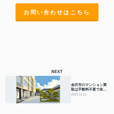
お問い合わせはこちら
NEXT
金沢市のマンション買
取は手数料不要で依頼
可能！売却時の手数料
2025.11.11
負担を減らす方法も解
説