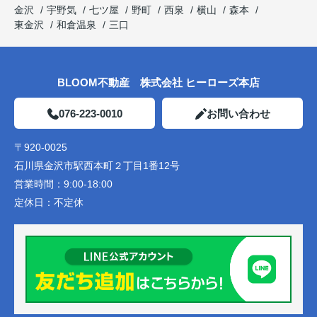
金沢
宇野気
七ツ屋
野町
西泉
横山
森本
東金沢
和倉温泉
三口
BLOOM不動産 株式会社 ヒーローズ本店
076-223-0010
お問い合わせ
〒920-0025
石川県金沢市駅西本町２丁目1番12号
営業時間：
9:00-18:00
定休日：
不定休