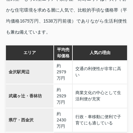
かな住宅環境を求める層に人気で、比較的手頃な価格帯（平
均価格1679万円、1538万円前後）でありながら生活利便性
も兼ね備えています。
平均売
エリア
人気の理由
却価格
約
交通の利便性が非常に高
金沢駅周辺
2979
い
万円
約
商業文化の中心として生
武蔵ヶ辻・香林坊
2929
活利便が充実
万円
約
行政・車移動に便利で子
県庁・西金沢
2430
育てにも適している
万円