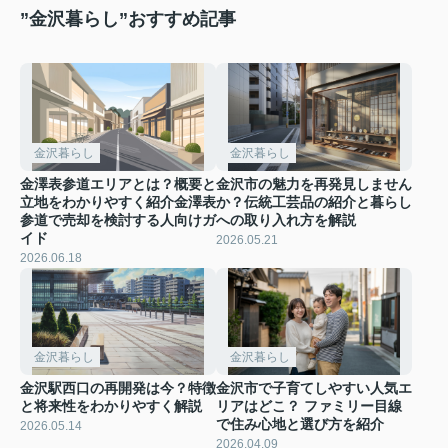
”金沢暮らし”おすすめ記事
金沢暮らし
金沢暮らし
金澤表参道エリアとは？概要と
金沢市の魅力を再発見しません
立地をわかりやすく紹介金澤表
か？伝統工芸品の紹介と暮らし
参道で売却を検討する人向けガ
への取り入れ方を解説
イド
2026.05.21
2026.06.18
金沢暮らし
金沢暮らし
金沢駅西口の再開発は今？特徴
金沢市で子育てしやすい人気エ
と将来性をわかりやすく解説
リアはどこ？ ファミリー目線
で住み心地と選び方を紹介
2026.05.14
2026.04.09