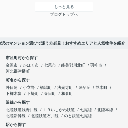
もっと見る
ブログトップへ
金沢のマンション選びで迷う方必見！おすすめエリアと人気物件を紹介
市区町村から探す
金沢市
かほく市
七尾市
能美郡川北町
羽咋市
河北郡津幡町
町名から探す
外日角
小立野
橋場町
法光寺町
泉が丘
並木町
下柿木畠
下堤町
春日町
和倉町
沿線から探す
北陸鉄道浅野川線
ＩＲいしかわ鉄道
七尾線
北陸本線
北陸新幹線
北陸鉄道石川線
のと鉄道七尾線
駅から探す