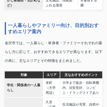
がし茶屋街・主計町な
文化施設、情緒あ
を重視する
ど）
ふれる環境
層
一人暮らしやファミリー向け、目的別おす
すめエリア案内
金沢市では、一人暮らし・単身者・ファミリーそれぞれの暮
らし方に応じて、おすすめできるエリアが異なります。以下
の表に、主なエリアとその特徴をまとめました。
対象
エリア
主なおすすめポイント
末町
大学まで徒歩・自転車圏
学生・関係者の一人暮
（大学
内、治安良好、コンビ
らし
周辺）
ニ・ドラッグストアあり
久安
生活施設が充実、自然や