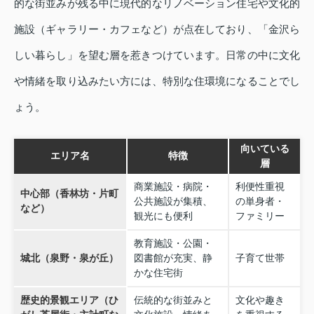
的な街並みが残る中に現代的なリノベーション住宅や文化的
施設（ギャラリー・カフェなど）が点在しており、「金沢ら
しい暮らし」を望む層を惹きつけています。日常の中に文化
や情緒を取り込みたい方には、特別な住環境になることでし
ょう。
向いている
エリア名
特徴
層
商業施設・病院・
利便性重視
中心部（香林坊・片町
公共施設が集積、
の単身者・
など）
観光にも便利
ファミリー
教育施設・公園・
城北（泉野・泉が丘）
図書館が充実、静
子育て世帯
かな住宅街
歴史的景観エリア（ひ
伝統的な街並みと
文化や趣き