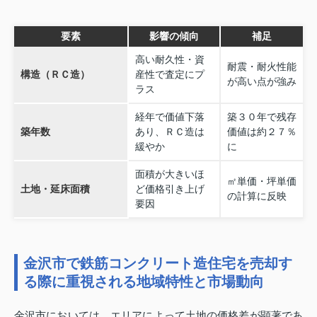
要素
影響の傾向
補足
高い耐久性・資
耐震・耐火性能
構造（ＲＣ造）
産性で査定にプ
が高い点が強み
ラス
経年で価値下落
築３０年で残存
築年数
あり、ＲＣ造は
価値は約２７％
緩やか
に
面積が大きいほ
㎡単価・坪単価
土地・延床面積
ど価格引き上げ
の計算に反映
要因
金沢市で鉄筋コンクリート造住宅を売却す
る際に重視される地域特性と市場動向
金沢市においては、エリアによって土地の価格差が顕著であ