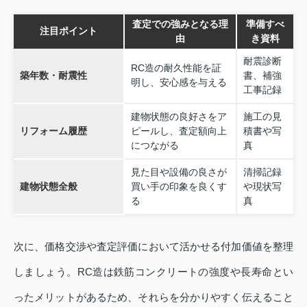
査定での強みとなる理
準備すべ
注目ポイント
由
き資料
耐震診断
RC造の耐久性能を証
築年数・耐震性
書、補強
明し、安心感を与える
工事記録
建物状態の良好さをア
施工の見
リフォーム履歴
ピールし、査定額向上
積書や写
につながる
真
見た目や設備の良さが
清掃記録
建物状態全般
買い手の印象を良くす
や現状写
る
真
次に、価格交渉や査定評価において活かせる付加価値を整理
しましょう。RC造は鉄筋コンクリートの強度や長寿命とい
ったメリットがあるため、それらを分かりやすく伝えること