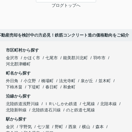
ブログトップへ
不動産売却を検討中の方必見！鉄筋コンクリート造の価格動向をご紹介
市区町村から探す
金沢市
かほく市
七尾市
能美郡川北町
羽咋市
河北郡津幡町
町名から探す
外日角
小立野
橋場町
法光寺町
泉が丘
並木町
下柿木畠
下堤町
春日町
和倉町
沿線から探す
北陸鉄道浅野川線
ＩＲいしかわ鉄道
七尾線
北陸本線
北陸新幹線
北陸鉄道石川線
のと鉄道七尾線
駅から探す
金沢
宇野気
七ツ屋
野町
西泉
横山
森本