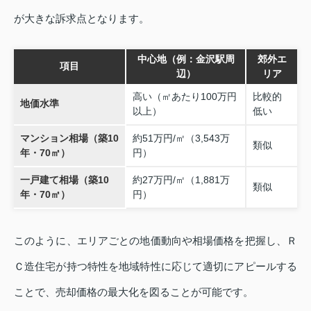
が大きな訴求点となります。
中心地（例：金沢駅周
郊外エ
項目
辺）
リア
高い（㎡あたり100万円
比較的
地価水準
以上）
低い
マンション相場（築10
約51万円/㎡（3,543万
類似
年・70㎡）
円）
一戸建て相場（築10
約27万円/㎡（1,881万
類似
年・70㎡）
円）
このように、エリアごとの地価動向や相場価格を把握し、Ｒ
Ｃ造住宅が持つ特性を地域特性に応じて適切にアピールする
ことで、売却価格の最大化を図ることが可能です。