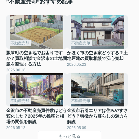
”不動産売却”おすすめ記事
不動産売却
不動産売却
瓢箪町の空き地でお困りです
かほく市の空き家どうする？土
か？買取相談で金沢市の土地問
地戸建の買取相談で安心売却
題を整理する方法
2026.05.23
2026.06.18
不動産売却
不動産売却
金沢市の不動産売買件数はどう
金沢市石引エリアは住みやすさ
変化した？2025年の推移と相
どう？特徴から暮らしの魅力を
場の関係を解説
解説
2026.05.13
2026.05.09
もっと見る