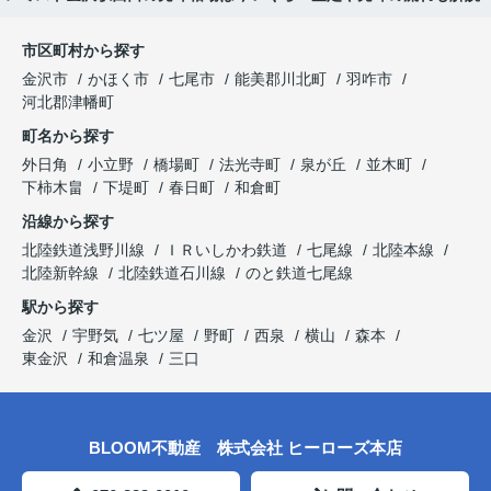
市区町村から探す
金沢市
かほく市
七尾市
能美郡川北町
羽咋市
河北郡津幡町
町名から探す
外日角
小立野
橋場町
法光寺町
泉が丘
並木町
下柿木畠
下堤町
春日町
和倉町
沿線から探す
北陸鉄道浅野川線
ＩＲいしかわ鉄道
七尾線
北陸本線
北陸新幹線
北陸鉄道石川線
のと鉄道七尾線
駅から探す
金沢
宇野気
七ツ屋
野町
西泉
横山
森本
東金沢
和倉温泉
三口
BLOOM不動産 株式会社 ヒーローズ本店