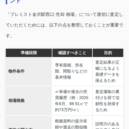
ント
「プレミスト金沢駅西口 売却 相場」について適切に査定し
ていただくためには、以下の点を整理しておくことが重要で
す。
準備段階
確認すべきこと
目的
査定結果が正
専有面積、所在
確になるよう
物件条件
階、間取りなどの
基礎データを
基本情報
揃えるため
㎡単価や過去の売
査定価格の裏
買履歴（例：2025
付けを得て信
相場根拠
年8月、88.91㎡で
頼性を担保す
約73万円/㎡）
るため
根拠資料の提示依
説明力のある
頼や過去の類似物