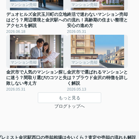
マンション売却
マンション売却
デュオヒルズ金沢玉川町の立地
終活で迷わないマンション売却
はどう？周辺環境と金沢駅への
の流れ！高齢期の住まい整理と
アクセスを解説
安心の進め方
2026.06.18
2026.05.31
マンション売却
マンション売却
金沢市で人気のマンション探し
金沢市で選ばれるマンションと
に迷う？間取り選びのコツと失
は？プラウド金沢の特徴を詳し
敗しない考え方
く解説
2026.05.31
2026.05.13
もっと見る
ブログトップへ
プレミスト金沢駅西口の売却相場は今いくら？査定や売却の流れも解説