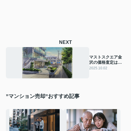
NEXT
マストスクエア金
沢の価格査定はど
れくらい？相場や
2025.10.02
参考情報も紹介
”マンション売却”おすすめ記事