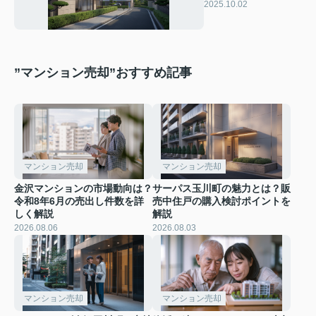
相場は今いくら？査
2025.10.02
定や価格の目安も紹
介
”マンション売却”おすすめ記事
マンション売却
マンション売却
金沢マンションの市場動向は？
サーパス玉川町の魅力とは？販
令和8年6月の売出し件数を詳
売中住戸の購入検討ポイントを
しく解説
解説
2026.08.06
2026.08.03
マンション売却
マンション売却