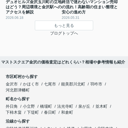
デュオヒルズ金沢玉川町の立地
終活で迷わないマンション売却
はどう？周辺環境と金沢駅への
の流れ！高齢期の住まい整理と
アクセスを解説
安心の進め方
2026.06.18
2026.05.31
もっと見る
ブログトップへ
マストスクエア金沢の価格査定はどれくらい？相場や参考情報も紹介
市区町村から探す
金沢市
かほく市
七尾市
能美郡川北町
羽咋市
河北郡津幡町
町名から探す
外日角
小立野
橋場町
法光寺町
泉が丘
並木町
下柿木畠
下堤町
春日町
和倉町
沿線から探す