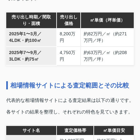
売り出し時期／間取
売り出し
㎡単価（坪単価）
り・面積
価格
2025年1〜3月／
8,200万
約82万円／㎡（約271
4LDK・約100㎡
円
万円／坪）
2025年7〜9月／
4,750万
約63万円／㎡（約208
3LDK・約75㎡
円
万円／坪）
相場情報サイトによる査定範囲とその比較
代表的な相場情報サイトによる査定結果は以下の通りです。
各サイトの結果を整理し、それぞれの特色を見ていきます。
サイト名
査定価格帯
㎡単価目安