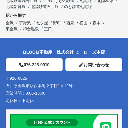
北陸鉄道浅野川線
ＩＲいしかわ鉄道
七尾線
北陸本線
北陸新幹線
北陸鉄道石川線
のと鉄道七尾線
駅から探す
金沢
宇野気
七ツ屋
野町
西泉
横山
森本
東金沢
和倉温泉
三口
BLOOM不動産 株式会社 ヒーローズ本店
076-223-0010
お問い合わせ
〒920-0025
石川県金沢市駅西本町２丁目1番12号
営業時間：
9:00-18:00
定休日：
不定休