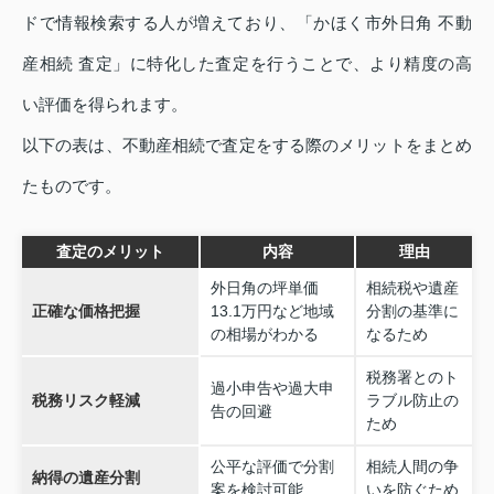
ドで情報検索する人が増えており、「かほく市外日角 不動
産相続 査定」に特化した査定を行うことで、より精度の高
い評価を得られます。
以下の表は、不動産相続で査定をする際のメリットをまとめ
たものです。
査定のメリット
内容
理由
外日角の坪単価
相続税や遺産
正確な価格把握
13.1万円など地域
分割の基準に
の相場がわかる
なるため
税務署とのト
過小申告や過大申
税務リスク軽減
ラブル防止の
告の回避
ため
公平な評価で分割
相続人間の争
納得の遺産分割
案を検討可能
いを防ぐため