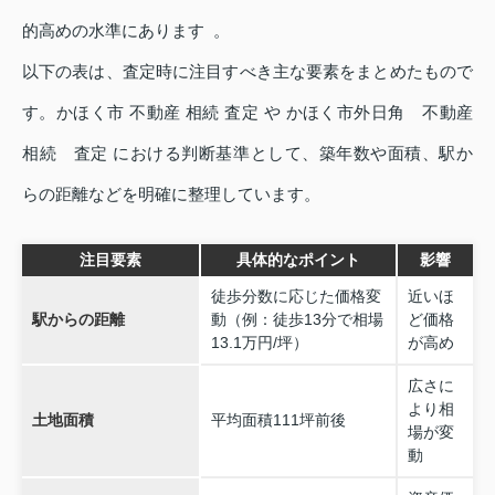
的高めの水準にあります 。
以下の表は、査定時に注目すべき主な要素をまとめたもので
す。かほく市 不動産 相続 査定 や かほく市外日角 不動産
相続 査定 における判断基準として、築年数や面積、駅か
らの距離などを明確に整理しています。
注目要素
具体的なポイント
影響
徒歩分数に応じた価格変
近いほ
駅からの距離
動（例：徒歩13分で相場
ど価格
13.1万円/坪）
が高め
広さに
より相
土地面積
平均面積111坪前後
場が変
動