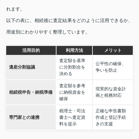
れます。
以下の表に、相続後に査定結果をどのように活用できるか、
用途別にわかりやすく整理しています。
活用目的
利用方法
メリット
査定額を基準
公平性の確保、
遺産分割協議
に分割割合を
争いを防止
決める
査定額を参考
現実的な資金計
相続税申告・納税準備
に納税資金を
画と税務対応
確保
税理士・司法
正確な申告書類
専門家との連携
書士へ査定資
作成と登記手続
料を提示
きの支援