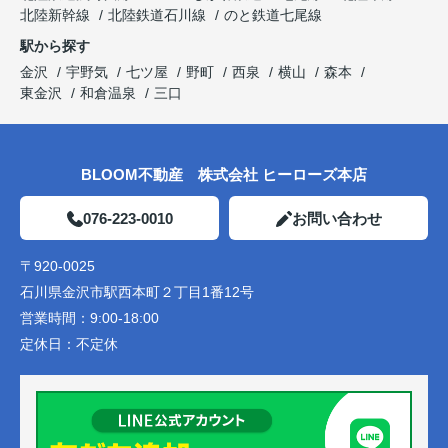
北陸新幹線
北陸鉄道石川線
のと鉄道七尾線
駅から探す
金沢
宇野気
七ツ屋
野町
西泉
横山
森本
東金沢
和倉温泉
三口
BLOOM不動産 株式会社 ヒーローズ本店
076-223-0010
お問い合わせ
〒920-0025
石川県金沢市駅西本町２丁目1番12号
営業時間：
9:00-18:00
定休日：
不定休