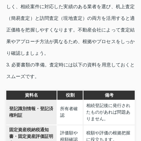
しく、相続案件に対応した実績のある業者を選び、机上査定
（簡易査定）と訪問査定（現地査定）の両方を活用すると適
正価格を把握しやすくなります。不動産会社によって査定結
果やアプローチ方法が異なるため、根拠やプロセスをしっか
り確認しましょう。
3. 必要書類の準備。査定時には以下の資料を用意しておくと
スムーズです。
資料名
役割
備考
相続登記後に発行され
登記識別情報・登記済
所有者確
たものがあれば問題あ
権利証
認
りません。
固定資産税納税通知
評価額や
税額や評価の根拠把握
書・固定資産評価証明
税額確認
に役立ちます。