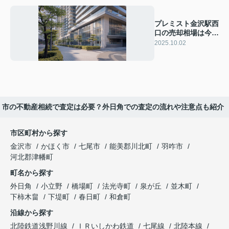
プレミスト金沢駅西
口の売却相場は今い
くら？査定や売却の
2025.10.02
流れも解説
く市の不動産相続で査定は必要？外日角での査定の流れや注意点も紹介
市区町村から探す
金沢市
かほく市
七尾市
能美郡川北町
羽咋市
河北郡津幡町
町名から探す
外日角
小立野
橋場町
法光寺町
泉が丘
並木町
下柿木畠
下堤町
春日町
和倉町
沿線から探す
北陸鉄道浅野川線
ＩＲいしかわ鉄道
七尾線
北陸本線