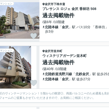
マンション
金沢市
下柿木畠
プレサンス ロジェ 金沢 香林坊 508
過去掲載物件
/築6年 /10階建
北陸本線
「
金沢
」駅 バス10分 「香林坊」
歩3分
マンション
金沢市
並木町
ウィステリアガーデン並木町
過去掲載物件
/築40年 /10階建
北陸鉄道浅野川線
「
北鉄金沢
」駅 徒歩25
北陸本線
「
金沢
」駅 徒歩27分
町のヴィンテージマンション！５階からの眺望◎、両面バルコニーのため通風も良
フォームのご提案もさせていただきますので、お気軽にご相談ください。