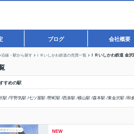
定
ブログ
会社概要
ＩＲいしかわ鉄道 金
沿線・駅から探す
ＩＲいしかわ鉄道の売買一覧
覧
すすめの駅
沢駅
/
宇野気駅
/
七ツ屋駅
/
野町駅
/
西泉駅
/
横山駅
/
森本駅
/
東金沢駅
/
和
中古マンション
NEW