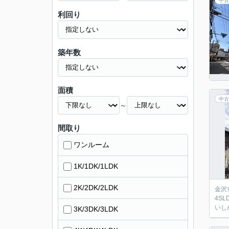
中古
利回り
築年数
面積
中古
～
間取り
ワンルーム
1K/1DK/1LDK
2K/2DK/2LDK
金沢
4S
いし
3K/3DK/3LDK