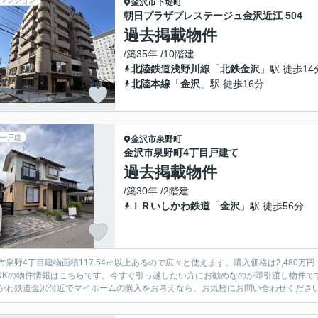
マンション
金沢市
下堤町
朝日プラザプレステージュ金沢近江 504
過去掲載物件
/築35年 /10階建
北陸鉄道浅野川線
「
北鉄金沢
」駅 徒歩14
北陸本線
「
金沢
」駅 徒歩16分
一戸建
金沢市
泉野町
金沢市泉野町4丁目戸建て
過去掲載物件
/築30年 /2階建
ＩＲいしかわ鉄道
「
金沢
」駅 徒歩56分
市泉野4丁目建物面積117.54㎡以上あるので広々と使えます。購入価格は2,480
LDKの物件情報はこちらです。今すぐ引っ越したい方にお勧めなのが即引渡し物件
かわ鉄道金沢付近でマイホームの購入をお考えなら、お気軽にお問い合わせくださ