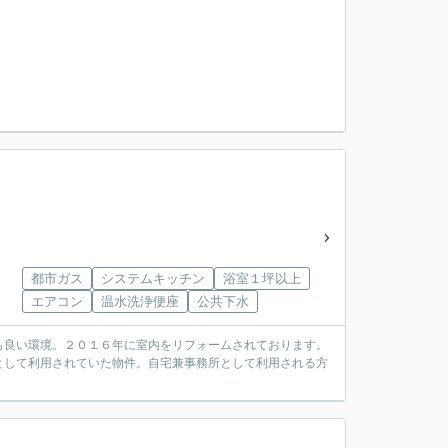
都市ガス
システムキッチン
浴室１坪以上
エアコン
温水洗浄便座
公共下水
も良い環境。２０１６年に室内をリフォームされております。
として利用されていた物件。自宅兼事務所として利用される方