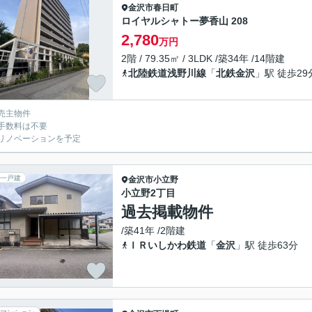
金沢市
春日町
ロイヤルシャトー夢香山 208
2,780
万円
2階 / 79.35㎡ / 3LDK /築34年 /14階建
北陸鉄道浅野川線
「
北鉄金沢
」駅 徒歩29
売主物件
手数料は不要
リノベーションを予定
一戸建
金沢市
小立野
小立野2丁目
過去掲載物件
/築41年 /2階建
ＩＲいしかわ鉄道
「
金沢
」駅 徒歩63分