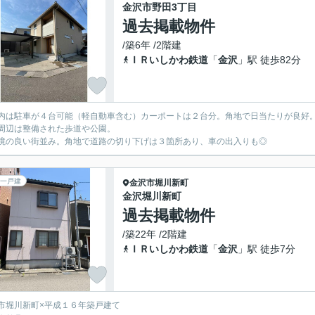
金沢市野田3丁目
過去掲載物件
/築6年 /2階建
ＩＲいしかわ鉄道
「
金沢
」駅 徒歩82分
内は駐車が４台可能（軽自動車含む）カーポートは２台分。角地で日当たりが良好
周辺は整備された歩道や公園。
境の良い街並み。角地で道路の切り下げは３箇所あり、車の出入りも◎
一戸建
金沢市
堀川新町
金沢堀川新町
過去掲載物件
/築22年 /2階建
ＩＲいしかわ鉄道
「
金沢
」駅 徒歩7分
市堀川新町×平成１６年築戸建て