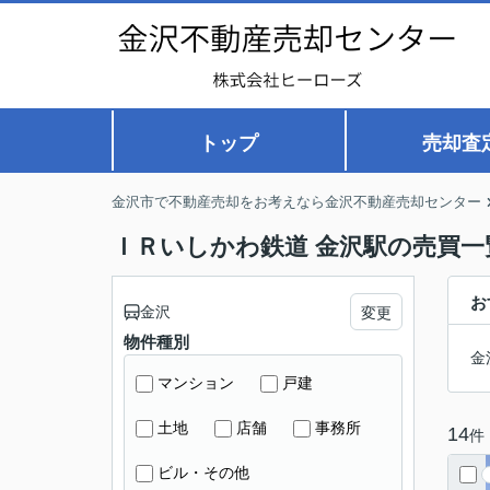
トップ
売却査
金沢市で不動産売却をお考えなら金沢不動産売却センター
ＩＲいしかわ鉄道 金沢駅の売買一
お
金沢
変更
物件種別
金
マンション
戸建
土地
店舗
事務所
14
件
ビル・その他