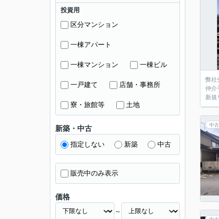
投資用
区分マンション
一棟アパート
一棟マンション
一棟ビル
弊社
一戸建て
店舗・事務所
仲介
新規
寮・旅館等
土地
中古
新築・中古
指定しない
新築
中古
販売中のみ表示
価格
～