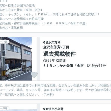
ＩＮＴ
沢駅へ徒歩５分圏内の立地
路は２方向に接道（東側、西側）
取り：キッチン、トイレ、ＬＤＫが１．２階にあり二世帯も可能な間取り！
車スペースは乗用車１台駐車可能
定資産税・都市計画税年税額：（１０６，６００円／令和７年度）
市ガス・電気併用
一戸建
金沢市
芳斉
金沢市芳斉2丁目
過去掲載物件
/築58年 /2階建
ＩＲいしかわ鉄道
「
金沢
」駅 徒歩11分
駅、香林坊方面は徒歩でも利用可能な距離。金沢らしい街並みを楽しみつつ利便性
ローリング、建具、キッチン等、詳細は内覧時にご説明します）元々は店舗兼居宅
非一度内覧へお越しください。（予約制）
一戸建
金沢市
小立野