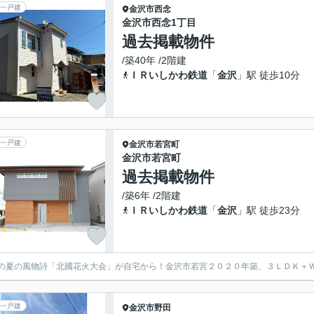
一戸建
金沢市
西念
金沢市西念1丁目
過去掲載物件
/築40年 /2階建
ＩＲいしかわ鉄道
「
金沢
」駅 徒歩10分
一戸建
金沢市
若宮町
金沢市若宮町
過去掲載物件
/築6年 /2階建
ＩＲいしかわ鉄道
「
金沢
」駅 徒歩23分
の夏の風物詩「北國花火大会」が自宅から！金沢市若宮２０２０年築、３ＬＤＫ＋
一戸建
金沢市
野田