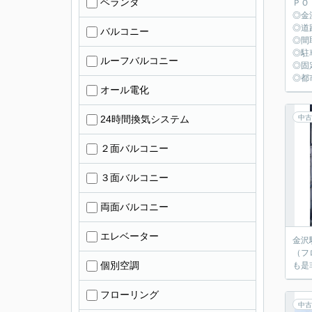
ベランダ
ＰＯ
◎金
◎道
バルコニー
◎間
◎駐
ルーフバルコニー
◎固
◎都
オール電化
24時間換気システム
中古
２面バルコニー
３面バルコニー
両面バルコニー
エレベーター
金沢
（フ
個別空調
も是
フローリング
中古