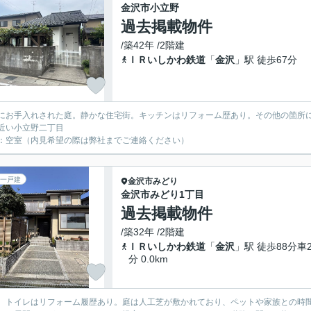
金沢市小立野
過去掲載物件
/築42年 /2階建
ＩＲいしかわ鉄道
「
金沢
」駅 徒歩67分
にお手入れされた庭。静かな住宅街。キッチンはリフォーム歴あり。その他の箇所
近い小立野二丁目
：空室（内見希望の際は弊社までご連絡ください）
一戸建
金沢市
みどり
金沢市みどり1丁目
過去掲載物件
/築32年 /2階建
ＩＲいしかわ鉄道
「
金沢
」駅 徒歩88分車2
分 0.0km
、トイレはリフォーム履歴あり。庭は人工芝が敷かれており、ペットや家族との時