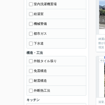
室内洗濯機置場
給湯室
機械警備
都市ガス
綺麗
下水道
館が
現況
構造・工法
外観タイル張り
中古
免震構造
耐震構造
外断熱工法
キッチン
浴室