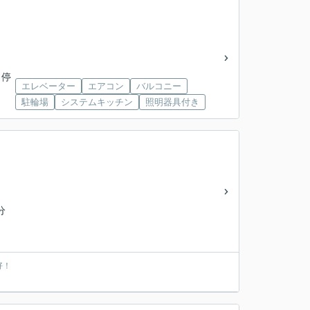
 停
エレベーター
エアコン
バルコニー
駐輪場
システムキッチン
照明器具付き
分
好！