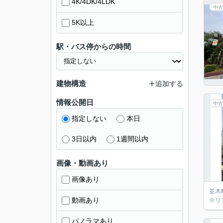
4K/4DK/4LDK
中古
5K以上
駅・バス停からの時間
建物構造
追加する
情報公開日
中古
指定しない
本日
3日以内
1週間以内
画像・動画あり
画像あり
並木
動画あり
※リ
パノラマあり