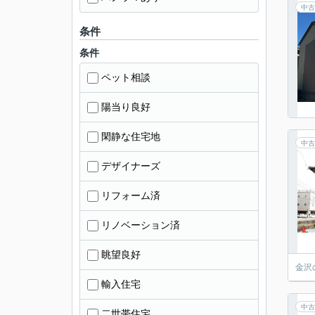
中古
条件
条件
ペット相談
陽当り良好
閑静な住宅地
中古
デザイナーズ
リフォーム済
リノベーション済
眺望良好
金沢
輸入住宅
中古
二世帯住宅