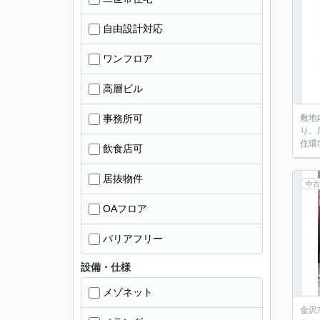
自由設計対応
ワンフロア
高層ビル
事務所可
敷地
り。
住環
飲食店可
居抜物件
中古
OAフロア
バリアフリー
設備・仕様
メゾネット
金沢