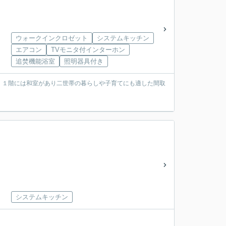
ウォークインクロゼット
システムキッチン
エアコン
TVモニタ付インターホン
追焚機能浴室
照明器具付き
。１階には和室があり二世帯の暮らしや子育てにも適した間取
システムキッチン