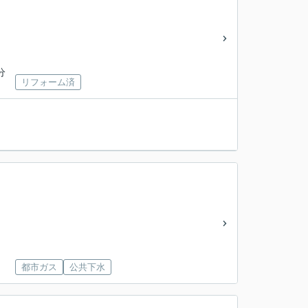
分
リフォーム済
都市ガス
公共下水