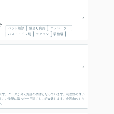
分
ペット相談
陽当り良好
エレベーター
バス・トイレ別
エアコン
駐輪場
万円です。ニーズが高く好評の物件となっています。利便性の良い
です。ご希望に沿った一戸建てをご紹介致します。金沢市のＩＲ
い。