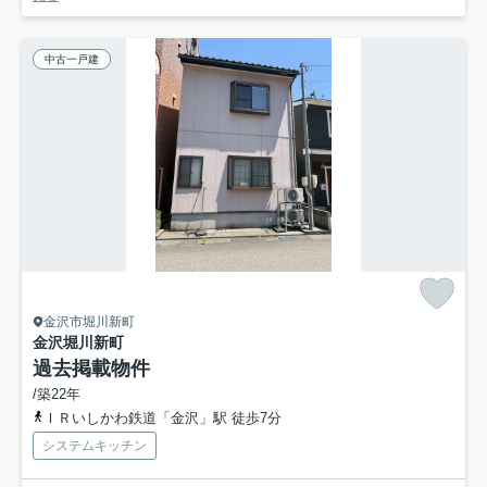
中古一戸建
金沢市堀川新町
金沢堀川新町
過去掲載物件
/築22年
ＩＲいしかわ鉄道「金沢」駅 徒歩7分
システムキッチン