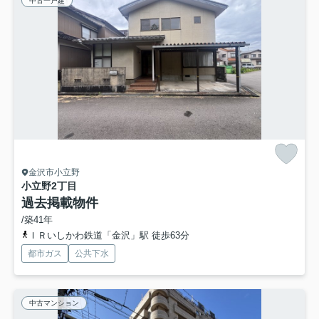
中古一戸建
金沢市小立野
小立野2丁目
過去掲載物件
/築41年
ＩＲいしかわ鉄道「金沢」駅 徒歩63分
都市ガス
公共下水
中古マンション