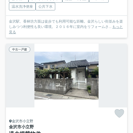
温水洗浄便座
公共下水
金沢駅、香林坊方面は徒歩でも利用可能な距離。金沢らしい街並みを楽
しみつつ利便性も良い環境。２０１６年に室内をリフォームさ...
もっと
見る
中古一戸建
金沢市小立野
金沢市小立野