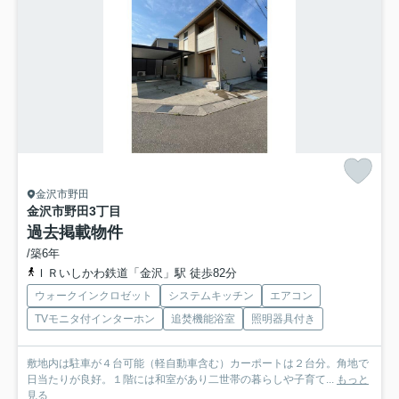
金沢市野田
金沢市野田3丁目
過去掲載物件
/築6年
ＩＲいしかわ鉄道「金沢」駅 徒歩82分
ウォークインクロゼット
システムキッチン
エアコン
TVモニタ付インターホン
追焚機能浴室
照明器具付き
敷地内は駐車が４台可能（軽自動車含む）カーポートは２台分。角地で
日当たりが良好。１階には和室があり二世帯の暮らしや子育て...
もっと
見る