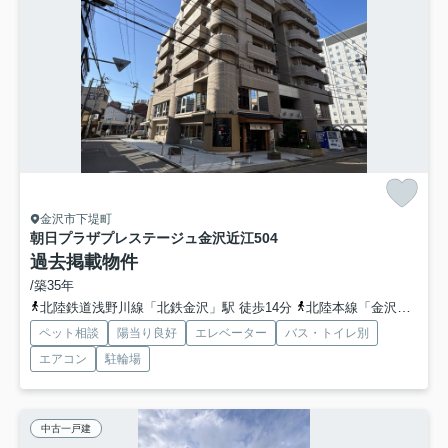
金沢市下堤町
朝日プラザプレステージュ金沢近江
504
過去掲載物件
/築35年
北陸鉄道浅野川線「北鉄金沢」駅 徒歩14分
北陸本線「金沢」駅 徒歩16分
ペット相談
陽当り良好
エレベーター
バス・トイレ別
エアコン
駐輪場
中古一戸建