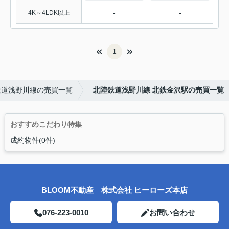
-
-
4K～4LDK以上
1
鉄道浅野川線の売買一覧
北陸鉄道浅野川線 北鉄金沢駅の売買一覧
おすすめこだわり特集
成約物件(0件)
BLOOM不動産 株式会社 ヒーローズ本店
076-223-0010
お問い合わせ