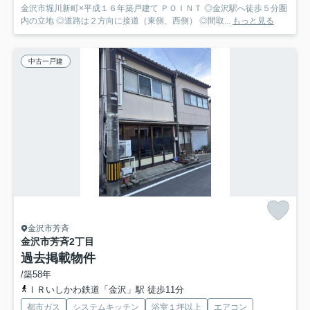
金沢市堀川新町×平成１６年築戸建て ＰＯＩＮＴ ◎金沢駅へ徒歩５分圏
内の立地 ◎道路は２方向に接道（東側、西側） ◎間取...
もっと見る
中古一戸建
金沢市芳斉
金沢市芳斉2丁目
過去掲載物件
/築58年
ＩＲいしかわ鉄道「金沢」駅 徒歩11分
都市ガス
システムキッチン
浴室１坪以上
エアコン