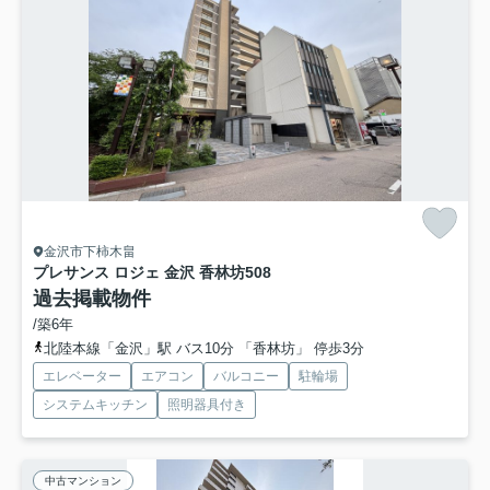
金沢市下柿木畠
プレサンス ロジェ 金沢 香林坊
508
過去掲載物件
/築6年
北陸本線「金沢」駅 バス10分 「香林坊」 停歩3分
エレベーター
エアコン
バルコニー
駐輪場
システムキッチン
照明器具付き
中古マンション