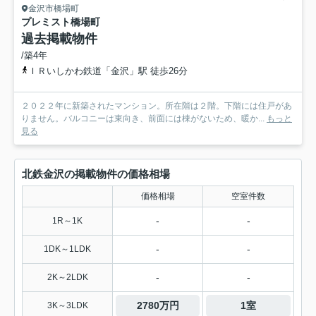
金沢市橋場町
プレミスト橋場町
過去掲載物件
/築4年
ＩＲいしかわ鉄道「金沢」駅 徒歩26分
２０２２年に新築されたマンション。所在階は２階。下階には住戸があ
りません。バルコニーは東向き、前面には棟がないため、暖か...
もっと
見る
北鉄金沢の掲載物件の価格相場
価格相場
空室件数
-
-
1R～1K
-
-
1DK～1LDK
-
-
2K～2LDK
2780万円
1室
3K～3LDK