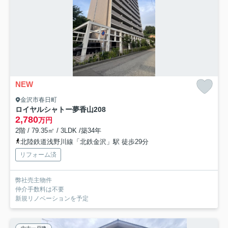
NEW
金沢市春日町
ロイヤルシャトー夢香山
208
2,780
万円
2階 / 79.35㎡ / 3LDK /築34年
北陸鉄道浅野川線「北鉄金沢」駅 徒歩29分
リフォーム済
弊社売主物件
仲介手数料は不要
新規リノベーションを予定