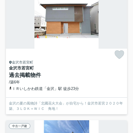
金沢市若宮町
金沢市若宮町
過去掲載物件
/築6年
ＩＲいしかわ鉄道「金沢」駅 徒歩23分
金沢の夏の風物詩「北國花火大会」が自宅から！金沢市若宮２０２０年
築、３ＬＤＫ＋ＷＩＣ 角地！
中古一戸建