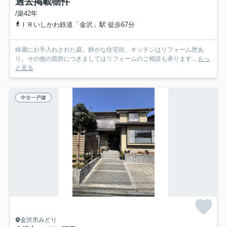
過去掲載物件
/築42年
ＩＲいしかわ鉄道「金沢」駅 徒歩67分
綺麗にお手入れされた庭。静かな住宅街。キッチンはリフォーム歴あ
り。その他の箇所につきましてはリフォームのご相談も承ります...
もっ
と見る
中古一戸建
金沢市みどり