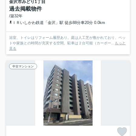
金沢市みどり1丁目
過去掲載物件
/築32年
ＩＲいしかわ鉄道「金沢」駅 徒歩88分車20分 0.0km
浴室、トイレはリフォーム履歴あり。庭は人工芝が敷かれており、ペッ
トや家族との時間が充実する空間。駐車は２台可能（カーポー...
もっと
見る
中古マンション