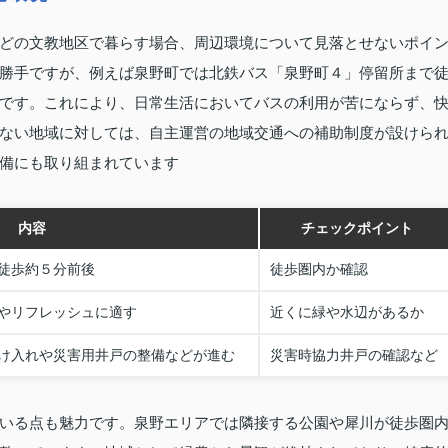
どの文教地区で暮らす場合、周辺環境について見落とせないポイ
勝手ですが、例えば泉野町では北鉄バス「泉野町４」停留所まで
です。これにより、日常生活においてバスの利用が苦にならず、
ない地域に対しては、自主運営の地域交通への補助制度が設けら
備にも取り組まれています
内容
チェックポイント
徒歩約５分前後
徒歩圏内か確認
やリフレッシュに適す
近くに緑や水辺があるか
け入れや災害用井戸の整備などが進む
災害時協力井戸の確認など
いる点も魅力です。泉野エリアでは隣接する公園や犀川が徒歩圏