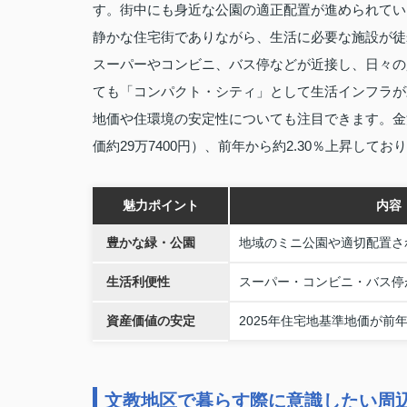
す。街中にも身近な公園の適正配置が進められてい
静かな住宅街でありながら、生活に必要な施設が徒
スーパーやコンビニ、バス停などが近接し、日々の
ても「コンパクト・シティ」として生活インフラが
地価や住環境の安定性についても注目できます。金沢市
価約29万7400円）、前年から約2.30％上昇し
魅力ポイント
内容
豊かな緑・公園
地域のミニ公園や適切配置さ
生活利便性
スーパー・コンビニ・バス停
資産価値の安定
2025年住宅地基準地価が前
文教地区で暮らす際に意識したい周