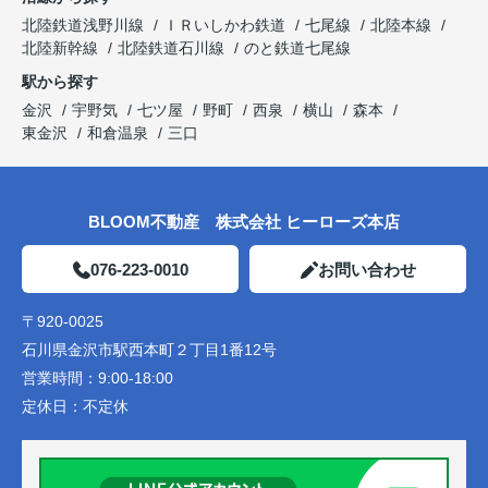
北陸鉄道浅野川線
ＩＲいしかわ鉄道
七尾線
北陸本線
北陸新幹線
北陸鉄道石川線
のと鉄道七尾線
駅から探す
金沢
宇野気
七ツ屋
野町
西泉
横山
森本
東金沢
和倉温泉
三口
BLOOM不動産 株式会社 ヒーローズ本店
076-223-0010
お問い合わせ
〒920-0025
石川県金沢市駅西本町２丁目1番12号
営業時間：
9:00-18:00
定休日：
不定休