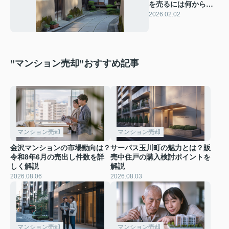
を売るには何から始
めるべき？売却の流
2026.02.02
れや支援制度も紹介
”マンション売却”おすすめ記事
マンション売却
マンション売却
金沢マンションの市場動向は？
サーパス玉川町の魅力とは？販
令和8年6月の売出し件数を詳
売中住戸の購入検討ポイントを
しく解説
解説
2026.08.06
2026.08.03
マンション売却
マンション売却