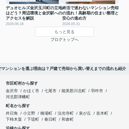
デュオヒルズ金沢玉川町の立地
終活で迷わないマンション売却
はどう？周辺環境と金沢駅への
の流れ！高齢期の住まい整理と
アクセスを解説
安心の進め方
2026.06.18
2026.05.31
もっと見る
ブログトップへ
でマンションを選ぶ理由は？戸建て売却から買い替えまでの流れも紹介
市区町村から探す
金沢市
かほく市
七尾市
能美郡川北町
羽咋市
河北郡津幡町
町名から探す
外日角
小立野
橋場町
法光寺町
泉が丘
並木町
下柿木畠
下堤町
春日町
和倉町
沿線から探す