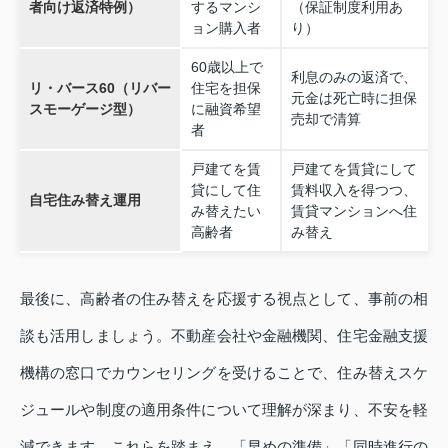
者向け返済特例）
するマンシ
（保証制度利用あ
ョン購入者
り）
60歳以上で
利息のみの返済で、
リ・バース60（リバー
住宅を担保
元金は死亡時に担保
スモーゲージ型）
に融資希望
売却で清算
者
戸建てを賃
戸建てを賃貸にして
貸にして住
賃料収入を得つつ、
自宅住み替え運用
み替えたい
賃貸マンションへ住
高齢者
み替え
最後に、高齢者の住み替えを応援する視点として、事前の相
談も活用しましょう。不動産会社や金融機関、住宅金融支援
機構の窓口でカウンセリングを受けることで、住み替えスケ
ジュールや制度の適用条件について理解が深まり、不安を軽
減できます。これらを踏まえ、「早めの準備」「同時進行の