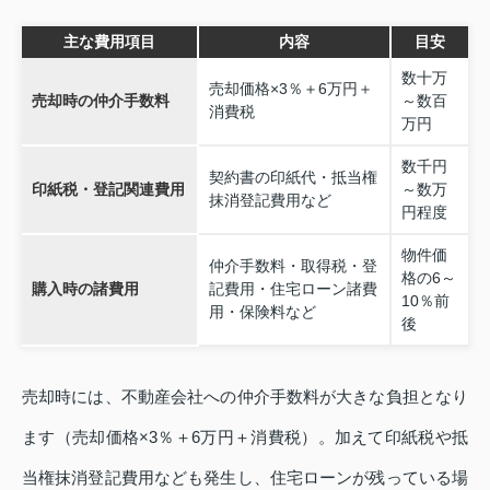
主な費用項目
内容
目安
数十万
売却価格×3％＋6万円＋
売却時の仲介手数料
～数百
消費税
万円
数千円
契約書の印紙代・抵当権
印紙税・登記関連費用
～数万
抹消登記費用など
円程度
物件価
仲介手数料・取得税・登
格の6～
購入時の諸費用
記費用・住宅ローン諸費
10％前
用・保険料など
後
売却時には、不動産会社への仲介手数料が大きな負担となり
ます（売却価格×3％＋6万円＋消費税）。加えて印紙税や抵
当権抹消登記費用なども発生し、住宅ローンが残っている場