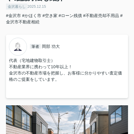
金沢暮らし
2025.12.15
#金沢市
#かほく市
#空き家
#ローン残債
#不動産売却不用品
#
金沢市不動産相続
岡部 功大
筆者
代表（宅地建物取引士）
不動産業界に携わって10年以上！
金沢市の不動産市場を把握し、お客様に分かりやすい査定価
格のご提案をしています。