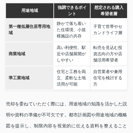
強調できるポイ
想定される購入
用途地域
ント
希望者層
静かで落ち着い
第一種低層住居専用地
子育て世帯やセ
た住環境、小規
域
カンドライフ層
模施設の共存
高い利便性、駅
転売を見込む投
商業地域
近や店舗展開が
資志向の方や店
しやすい
舗活用希望者
住宅と工務を両
自営業者や兼用
準工業地域
立、柔軟な土地
住宅を検討する
活用が可能
方
売却を委ねていただく際には、用途地域の知識を活かした説
明や資料の準備が不可欠です。都市計画図や用途地域の概略
図を提示し、制限内容を視覚的に伝える資料を整えること