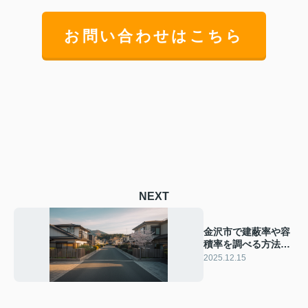
お問い合わせはこちら
NEXT
金沢市で建蔽率や容
積率を調べる方法
は？土地利用や建築
2025.12.15
計画の参考に活用