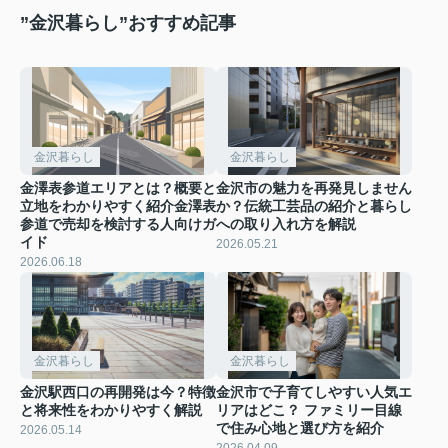
”金沢暮らし”おすすめ記事
金沢暮らし
金沢暮らし
金澤表参道エリアとは？概要と
金沢市の魅力を再発見しません
立地をわかりやすく紹介金澤表
か？伝統工芸品の紹介と暮らし
参道で売却を検討する人向けガ
への取り入れ方を解説
イド
2026.05.21
2026.06.18
金沢暮らし
金沢暮らし
金沢駅西口の再開発は今？特徴
金沢市で子育てしやすい人気エ
と将来性をわかりやすく解説
リアはどこ？ ファミリー目線
で住み心地と選び方を紹介
2026.05.14