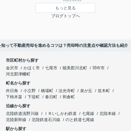
2026.04.09
もっと見る
ブログトップへ
を知って不動産売却を進めるコツは？売却時の注意点や確認方法も紹介
市区町村から探す
金沢市
かほく市
七尾市
能美郡川北町
羽咋市
河北郡津幡町
町名から探す
外日角
小立野
橋場町
法光寺町
泉が丘
並木町
下柿木畠
下堤町
春日町
和倉町
沿線から探す
北陸鉄道浅野川線
ＩＲいしかわ鉄道
七尾線
北陸本線
北陸新幹線
北陸鉄道石川線
のと鉄道七尾線
駅から探す