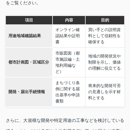
をご覧ください。
項目
内容
目的
オンライン確
買い手との説明資
用途地域確認結果
認結果や証明
料として信頼性を
書
確保する
市販図面（都
地域の開発状況や
市施設編・土
都市計画図・区域区分
制限を示し、価値
地利用編な
の理解に役立てる
ど）
まちづくり条
将来的な開発可否
例に関する届
開発・届出手続情報
の見通しを示す材
出基準や申請
料とする
書類
さらに、大規模な開発や特定用途の工事などを検討している