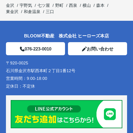
金沢
宇野気
七ツ屋
野町
西泉
横山
森本
東金沢
和倉温泉
三口
BLOOM不動産 株式会社 ヒーローズ本店
076-223-0010
お問い合わせ
〒920-0025
石川県金沢市駅西本町２丁目1番12号
営業時間：
9:00-18:00
定休日：
不定休