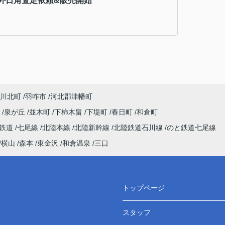
外日角査定依頼&販売開始
川北町
羽咋市
河北郡津幡町
町
泉が丘
並木町
下柿木畠
下堤町
春日町
和倉町
わ鉄道
七尾線
北陸本線
北陸新幹線
北陸鉄道石川線
のと鉄道七尾線
横山
森本
東金沢
和倉温泉
三口
トップページ
スタッフ