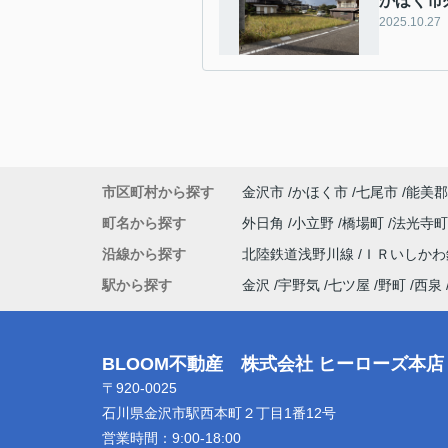
かほく市
2025.10.27
市区町村から探す
金沢市
かほく市
七尾市
能美郡
町名から探す
外日角
小立野
橋場町
法光寺
沿線から探す
北陸鉄道浅野川線
ＩＲいしか
駅から探す
金沢
宇野気
七ツ屋
野町
西泉
BLOOM不動産 株式会社 ヒーローズ本店
〒920-0025
石川県金沢市駅西本町２丁目1番12号
営業時間：
9:00-18:00