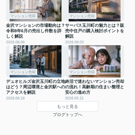
マンション売却
マンション売却
金沢マンションの市場動向は？
サーパス玉川町の魅力とは？販
令和8年6月の売出し件数を詳
売中住戸の購入検討ポイントを
しく解説
解説
2026.08.06
2026.08.03
マンション売却
マンション売却
デュオヒルズ金沢玉川町の立地
終活で迷わないマンション売却
はどう？周辺環境と金沢駅への
の流れ！高齢期の住まい整理と
アクセスを解説
安心の進め方
2026.06.18
2026.05.31
もっと見る
ブログトップへ