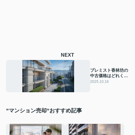
NEXT
プレミスト香林坊の
中古価格はどれくら
い？実例や価格帯別
2025.10.16
の特徴を解説
”マンション売却”おすすめ記事