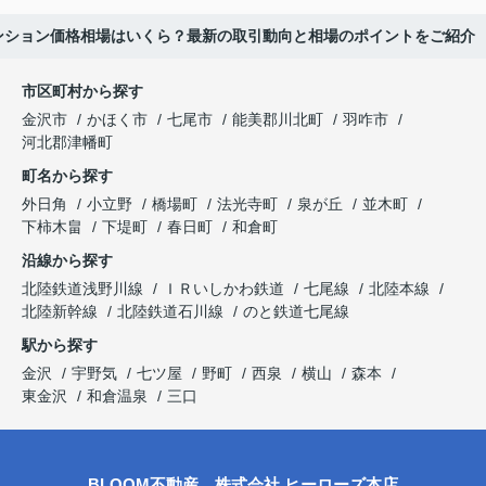
ンション価格相場はいくら？最新の取引動向と相場のポイントをご紹介
市区町村から探す
金沢市
かほく市
七尾市
能美郡川北町
羽咋市
河北郡津幡町
町名から探す
外日角
小立野
橋場町
法光寺町
泉が丘
並木町
下柿木畠
下堤町
春日町
和倉町
沿線から探す
北陸鉄道浅野川線
ＩＲいしかわ鉄道
七尾線
北陸本線
北陸新幹線
北陸鉄道石川線
のと鉄道七尾線
駅から探す
金沢
宇野気
七ツ屋
野町
西泉
横山
森本
東金沢
和倉温泉
三口
BLOOM不動産 株式会社 ヒーローズ本店