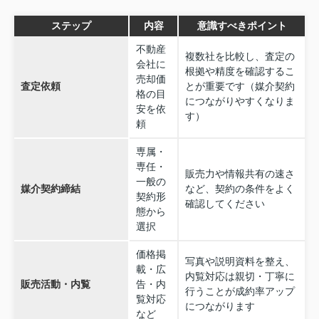
ステップ
内容
意識すべきポイント
不動産
複数社を比較し、査定の
会社に
根拠や精度を確認するこ
売却価
査定依頼
とが重要です（媒介契約
格の目
につながりやすくなりま
安を依
す）
頼
専属・
専任・
販売力や情報共有の速さ
一般の
媒介契約締結
など、契約の条件をよく
契約形
確認してください
態から
選択
価格掲
写真や説明資料を整え、
載・広
内覧対応は親切・丁寧に
販売活動・内覧
告・内
行うことが成約率アップ
覧対応
につながります
など