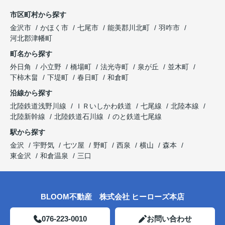
市区町村から探す
金沢市
かほく市
七尾市
能美郡川北町
羽咋市
河北郡津幡町
町名から探す
外日角
小立野
橋場町
法光寺町
泉が丘
並木町
下柿木畠
下堤町
春日町
和倉町
沿線から探す
北陸鉄道浅野川線
ＩＲいしかわ鉄道
七尾線
北陸本線
北陸新幹線
北陸鉄道石川線
のと鉄道七尾線
駅から探す
金沢
宇野気
七ツ屋
野町
西泉
横山
森本
東金沢
和倉温泉
三口
BLOOM不動産 株式会社 ヒーローズ本店
076-223-0010
お問い合わせ