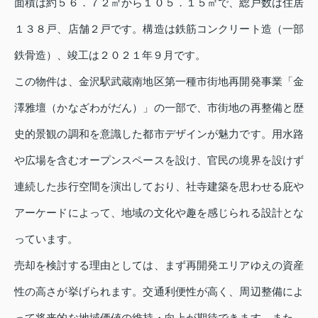
面積は約５６．７２㎡から１０５．１５㎡で、総戸数は住居
１３８戸、店舗２戸です。構造は鉄筋コンクリート造（一部
鉄骨造）、竣工は２０２１年９月です。
この物件は、金沢駅武蔵南地区第一種市街地再開発事業「金
澤雅壇（かなざわがだん）」の一部で、市街地の再整備と歴
史的景観の調和を意識した都市デザインが魅力です。用水路
や広場を含むオープンスペースを設け、官民の境界を設けず
連続した歩行空間を演出しており、社寺建築を思わせる庇や
アーケードによって、地域の文化や趣を感じられる設計とな
っています。
売却を検討する理由としては、まず再開発エリアゆえの資産
性の高さが挙げられます。交通利便性が高く、周辺整備によ
って将来的な地域価値の維持・向上が期待できます。また、