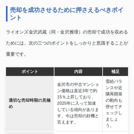
売却を成功させるために押さえるべきポイ
ント
ライオンズ金沢武蔵（同・金沢雅壇）の売却で成功を収める
ためには、次の三つのポイントをしっかりと意識することが
重要です。
ポイント
内容
補足
需給バラ
金沢市の中古マンショ
ンスや近
ン価格は直近3年で約
隣再開発
15％上昇しており、
適切な売却時期の見極
の動向も
2025年に入って加速
め
併せてチ
している傾向がありま
ェックし
す。今は売却の好機と
ましょ
言えます。
う。