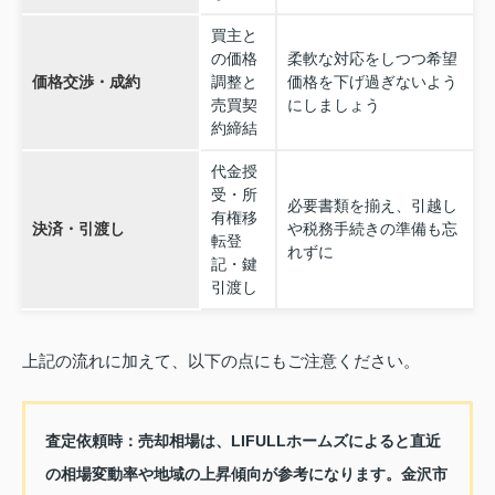
買主と
の価格
柔軟な対応をしつつ希望
価格交渉・成約
調整と
価格を下げ過ぎないよう
売買契
にしましょう
約締結
代金授
受・所
必要書類を揃え、引越し
有権移
決済・引渡し
や税務手続きの準備も忘
転登
れずに
記・鍵
引渡し
上記の流れに加えて、以下の点にもご注意ください。
査定依頼時：売却相場は、LIFULLホームズによると直近
の相場変動率や地域の上昇傾向が参考になります。金沢市