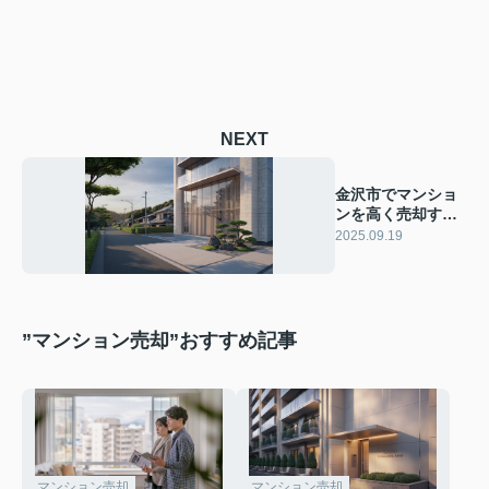
NEXT
金沢市でマンショ
ンを高く売却する
には？相場や売却
2025.09.19
の流れも紹介
”マンション売却”おすすめ記事
マンション売却
マンション売却