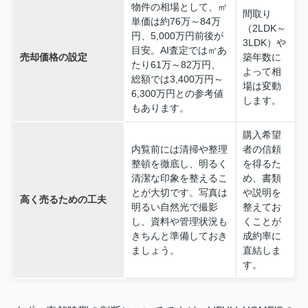
物件の相場として、㎡
間取り
単価は約76万～84万
（2LDK～
円、5,000万円前後が
3LDK）や
目安。AI査定では㎡あ
売却価格の設定
築年数に
たり61万～82万円、
よって相
総額では3,400万円～
場は変動
6,300万円との参考値
します。
もあります。
購入希望
内覧前には清掃や整理
者の信頼
整頓を徹底し、明るく
を得るた
清潔な印象を整えるこ
め、書類
とが大切です。写真は
や説明を
高く売るための工夫
明るい自然光で撮影
整えてお
し、資料や管理状況も
くことが
きちんと準備しておき
成約率に
ましょう。
直結しま
す。