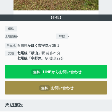
【外観】
-
価格
-
-
土地面積
坪数
石川県
かほく市
宇気
イ35-1
所在地
七尾線
「
横山
」駅 徒歩21分
交通
七尾線
「
宇野気
」駅 徒歩22分
LINEからお問い合わせ
無料
お問い合わせ
無料
周辺施設