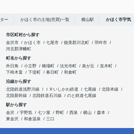
ター
かほく市の土地(売買)一覧
横山駅
かほく市宇気
市区町村から探す
金沢市
かほく市
七尾市
能美郡川北町
羽咋市
河北郡津幡町
町名から探す
外日角
小立野
橋場町
法光寺町
泉が丘
並木町
下柿木畠
下堤町
春日町
和倉町
沿線から探す
北陸鉄道浅野川線
ＩＲいしかわ鉄道
七尾線
北陸本線
北陸新幹線
北陸鉄道石川線
のと鉄道七尾線
駅から探す
金沢
宇野気
七ツ屋
野町
西泉
横山
森本
東金沢
和倉温泉
三口