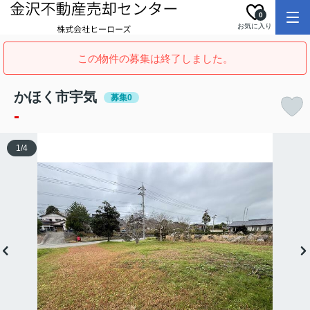
0
お気に入り
この物件の募集は終了しました。
かほく市宇気
募集0
-
1
/
4