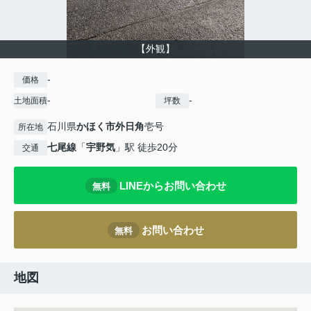
【外観】
-
価格
-
-
土地面積
坪数
石川県
かほく市
外日角
壱号
所在地
七尾線
「
宇野気
」駅 徒歩20分
交通
LINEからお問い合わせ
無料
お問い合わせ
無料
地図