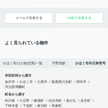
メールで共有する
LINEで共有する
よく見られている物件
かほく市の土地(売買)一覧
宇野気駅
かほく市外日角壱号
市区町村から探す
金沢市
かほく市
七尾市
能美郡川北町
羽咋市
河北郡津幡町
町名から探す
外日角
小立野
橋場町
法光寺町
泉が丘
並木町
下柿木畠
下堤町
春日町
和倉町