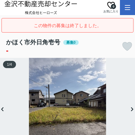
0
お気に入り
この物件の募集は終了しました。
かほく市外日角壱号
募集0
-
1
/
4