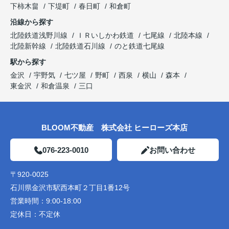
下柿木畠
下堤町
春日町
和倉町
沿線から探す
北陸鉄道浅野川線
ＩＲいしかわ鉄道
七尾線
北陸本線
北陸新幹線
北陸鉄道石川線
のと鉄道七尾線
駅から探す
金沢
宇野気
七ツ屋
野町
西泉
横山
森本
東金沢
和倉温泉
三口
BLOOM不動産 株式会社 ヒーローズ本店
076-223-0010
お問い合わせ
〒920-0025
石川県金沢市駅西本町２丁目1番12号
営業時間：
9:00-18:00
定休日：
不定休