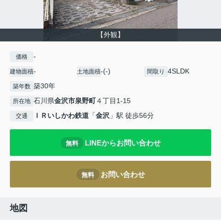
【外観】
-
価格
-
-(-)
4SLDK
建物面積
土地面積
間取り
築30年
築年数
石川県
金沢市
泉野町
４丁目1-15
所在地
ＩＲいしかわ鉄道
「
金沢
」駅 徒歩56分
交通
LINEからお問い合わせ
無料
お問い合わせ
無料
地図