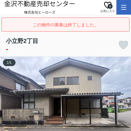
0
お気に入り
この物件の募集は終了しました。
小立野2丁目
-
1
/
1