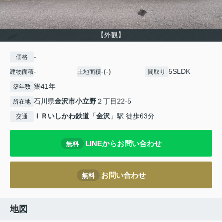
【外観】
-
価格
-
-(-)
5SLDK
建物面積
土地面積
間取り
築41年
築年数
石川県
金沢市
小立野
２丁目22-5
所在地
ＩＲいしかわ鉄道
「
金沢
」駅 徒歩63分
交通
LINEからお問い合わせ
無料
お問い合わせ
無料
地図