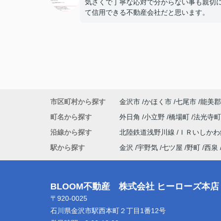
気さくで丁寧な応対で分からない事も親切
て信用できる不動産会社だと思います。
市区町村から探す
金沢市
かほく市
七尾市
能美郡
町名から探す
外日角
小立野
橋場町
法光寺
沿線から探す
北陸鉄道浅野川線
ＩＲいしか
駅から探す
金沢
宇野気
七ツ屋
野町
西泉
BLOOM不動産 株式会社 ヒーローズ本店
〒920-0025
石川県金沢市駅西本町２丁目1番12号