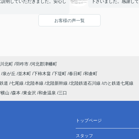
に説明していただきました。安心し
下さいました。感謝して
お客様の声一覧
川北町
羽咋市
河北郡津幡町
町
泉が丘
並木町
下柿木畠
下堤町
春日町
和倉町
わ鉄道
七尾線
北陸本線
北陸新幹線
北陸鉄道石川線
のと鉄道七尾線
横山
森本
東金沢
和倉温泉
三口
トップページ
スタッフ