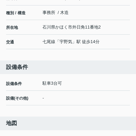
事務所 / 木造
種別 / 構造
石川県
かほく市
外日角
11番地2
所在地
七尾線
「
宇野気
」駅 徒歩14分
交通
設備条件
駐車3台可
設備条件
-
設備(その他)
地図