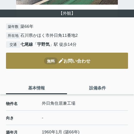
【外観】
築66年
築年数
石川県かほく市外日角11番地2
所在地
七尾線
「
宇野気
」駅 徒歩14分
交通
お問い合わせ
無料
基本情報
設備条件
外日角住居兼工場
物件名
-
向き
1960年1月 (築66年)
築年月