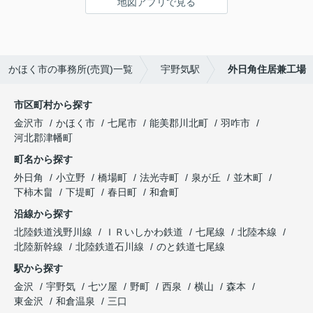
地図アプリで見る
かほく市の事務所(売買)一覧
宇野気駅
外日角住居兼工場
市区町村から探す
金沢市
かほく市
七尾市
能美郡川北町
羽咋市
河北郡津幡町
町名から探す
外日角
小立野
橋場町
法光寺町
泉が丘
並木町
下柿木畠
下堤町
春日町
和倉町
沿線から探す
北陸鉄道浅野川線
ＩＲいしかわ鉄道
七尾線
北陸本線
北陸新幹線
北陸鉄道石川線
のと鉄道七尾線
駅から探す
金沢
宇野気
七ツ屋
野町
西泉
横山
森本
東金沢
和倉温泉
三口