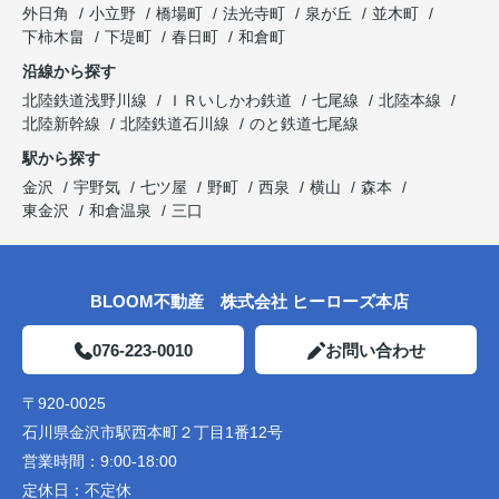
外日角
小立野
橋場町
法光寺町
泉が丘
並木町
下柿木畠
下堤町
春日町
和倉町
沿線から探す
北陸鉄道浅野川線
ＩＲいしかわ鉄道
七尾線
北陸本線
北陸新幹線
北陸鉄道石川線
のと鉄道七尾線
駅から探す
金沢
宇野気
七ツ屋
野町
西泉
横山
森本
東金沢
和倉温泉
三口
BLOOM不動産 株式会社 ヒーローズ本店
076-223-0010
お問い合わせ
〒920-0025
石川県金沢市駅西本町２丁目1番12号
営業時間：
9:00-18:00
定休日：
不定休