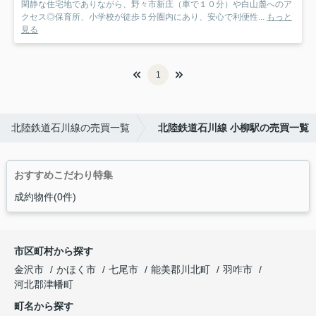
閑静な住宅地でありながら、野々市新庄（車で１０分）や白山麓へのア
クセス◎保育所、小学校が徒歩５分圏内にあり、安心で利便性...
もっと
見る
1
北陸鉄道石川線の売買一覧
北陸鉄道石川線 小柳駅の売買一覧
おすすめこだわり特集
成約物件(0件)
市区町村から探す
金沢市
かほく市
七尾市
能美郡川北町
羽咋市
河北郡津幡町
町名から探す