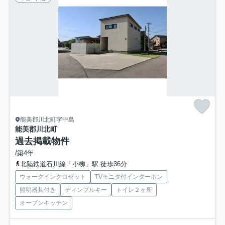
能美郡川北町字中島
能美郡川北町
過去掲載物件
/築4年
北陸鉄道石川線「小柳」駅 徒歩36分
ウォークインクロゼット
TVモニタ付インターホン
照明器具付き
ディンプルキー
トイレ２ヶ所
オープンキッチン