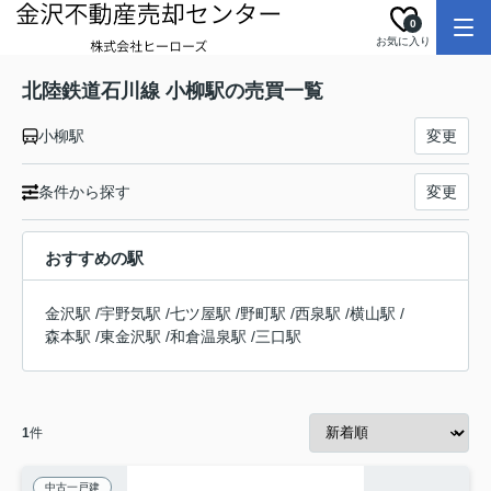
0
お気に入り
北陸鉄道石川線 小柳駅の売買一覧
小柳駅
変更
条件から探す
変更
おすすめの駅
金沢駅
/
宇野気駅
/
七ツ屋駅
/
野町駅
/
西泉駅
/
横山駅
/
森本駅
/
東金沢駅
/
和倉温泉駅
/
三口駅
1
件
中古一戸建