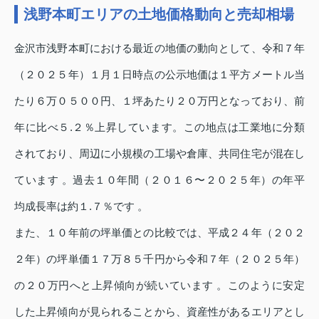
浅野本町エリアの土地価格動向と売却相場
金沢市浅野本町における最近の地価の動向として、令和７年
（２０２５年）１月１日時点の公示地価は１平方メートル当
たり６万０５００円、１坪あたり２０万円となっており、前
年に比べ５.２％上昇しています。この地点は工業地に分類
されており、周辺に小規模の工場や倉庫、共同住宅が混在し
ています 。過去１０年間（２０１６〜２０２５年）の年平
均成長率は約１.７％です 。
また、１０年前の坪単価との比較では、平成２４年（２０２
２年）の坪単価１７万８５千円から令和７年（２０２５年）
の２０万円へと上昇傾向が続いています 。このように安定
した上昇傾向が見られることから、資産性があるエリアとし