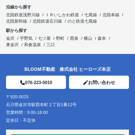
沿線から探す
北陸鉄道浅野川線
ＩＲいしかわ鉄道
七尾線
北陸本線
北陸新幹線
北陸鉄道石川線
のと鉄道七尾線
駅から探す
金沢
宇野気
七ツ屋
野町
西泉
横山
森本
東金沢
和倉温泉
三口
BLOOM不動産 株式会社 ヒーローズ本店
076-223-0010
お問い合わせ
〒920-0025
石川県金沢市駅西本町２丁目1番12号
営業時間：
9:00-18:00
定休日：
不定休