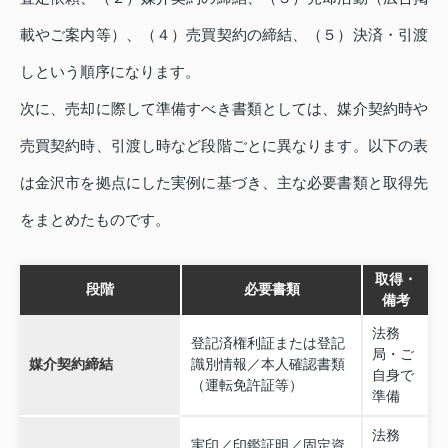
載やご案内等）、（４）売買契約の締結、（５）決済・引渡
しという順序になります。
次に、売却に際して準備すべき書類としては、媒介契約時や
売買契約時、引渡し時など段階ごとに異なります。以下の表
は金沢市を拠点にした実例に基づき、主な必要書類と取得先
をまとめたものです。
取得・
段階
必要書類
備考
法務
登記済権利証または登記
局・ご
媒介契約締結
識別情報／本人確認書類
自身で
（運転免許証等）
準備
法務
実印／印鑑証明／固定資