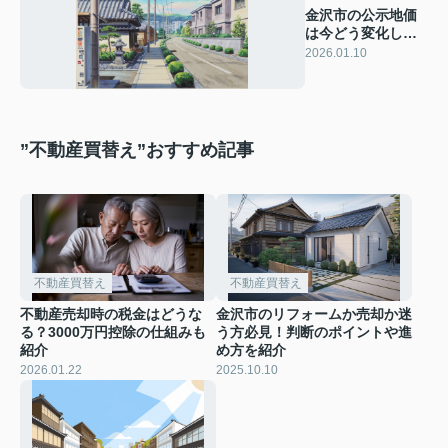
金沢市の公示地価
は今どう変化して
いる？推移や注目
2026.01.10
ポイントも解説
”不動産買替え”おすすめ記事
不動産買替え
不動産買替え
不動産売却時の税金はどうな
金沢市のリフォームか売却か迷
る？3000万円控除の仕組みも
う方必見！判断のポイントや進
紹介
め方を紹介
2026.01.22
2025.10.10