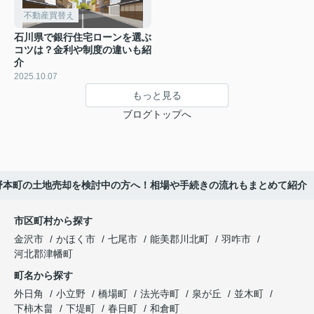
不動産買替え
石川県で銀行住宅ローンを選ぶ
コツは？金利や制度の違いも紹
介
2025.10.07
もっと見る
ブログトップへ
野本町の土地売却を検討中の方へ！相場や手続きの流れもまとめて紹介
市区町村から探す
金沢市
かほく市
七尾市
能美郡川北町
羽咋市
河北郡津幡町
町名から探す
外日角
小立野
橋場町
法光寺町
泉が丘
並木町
下柿木畠
下堤町
春日町
和倉町