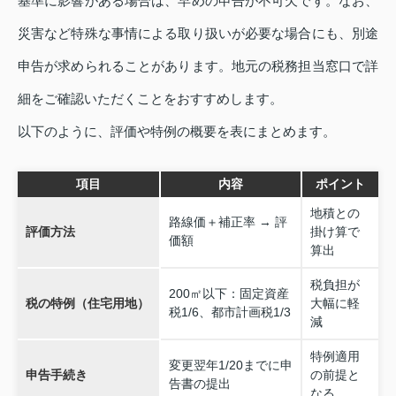
基準に影響がある場合は、早めの申告が不可欠です。なお、
災害など特殊な事情による取り扱いが必要な場合にも、別途
申告が求められることがあります。地元の税務担当窓口で詳
細をご確認いただくことをおすすめします。
以下のように、評価や特例の概要を表にまとめます。
項目
内容
ポイント
地積との
路線価＋補正率 → 評
評価方法
掛け算で
価額
算出
税負担が
200㎡以下：固定資産
税の特例（住宅用地）
大幅に軽
税1/6、都市計画税1/3
減
特例適用
変更翌年1/20までに申
申告手続き
の前提と
告書の提出
なる