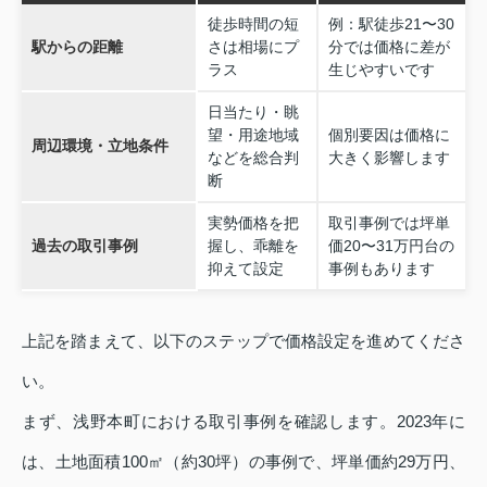
徒歩時間の短
例：駅徒歩21〜30
駅からの距離
さは相場にプ
分では価格に差が
ラス
生じやすいです
日当たり・眺
望・用途地域
個別要因は価格に
周辺環境・立地条件
などを総合判
大きく影響します
断
実勢価格を把
取引事例では坪単
過去の取引事例
握し、乖離を
価20〜31万円台の
抑えて設定
事例もあります
上記を踏まえて、以下のステップで価格設定を進めてくださ
い。
まず、浅野本町における取引事例を確認します。2023年に
は、土地面積100㎡（約30坪）の事例で、坪単価約29万円、