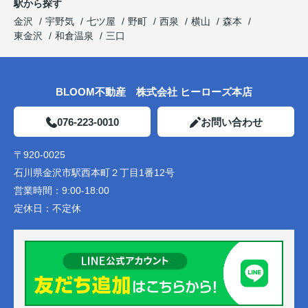
駅から探す
金沢
宇野気
七ツ屋
野町
西泉
横山
森本
東金沢
和倉温泉
三口
BLOOM不動産 株式会社 ヒーローズ本店
076-223-0010
お問い合わせ
〒920-0025
石川県金沢市駅西本町２丁目1番12号
営業時間：
9:00-18:00
定休日：
不定休