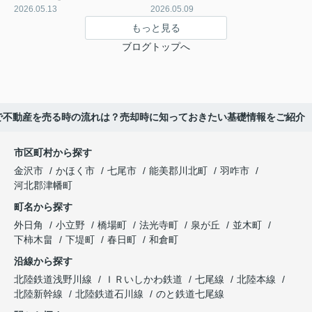
2026.05.13
2026.05.09
もっと見る
ブログトップへ
で不動産を売る時の流れは？売却時に知っておきたい基礎情報をご紹介
市区町村から探す
金沢市
かほく市
七尾市
能美郡川北町
羽咋市
河北郡津幡町
町名から探す
外日角
小立野
橋場町
法光寺町
泉が丘
並木町
下柿木畠
下堤町
春日町
和倉町
沿線から探す
北陸鉄道浅野川線
ＩＲいしかわ鉄道
七尾線
北陸本線
北陸新幹線
北陸鉄道石川線
のと鉄道七尾線