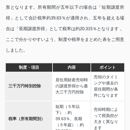
形となります。所有期間が五年以下の場合は「短期譲渡所
得」として合計税率約39.63％が適用され、五年を超える場
合は「長期譲渡所得」として税率は約20.315％となります 。
ここで分かりやすいよう、制度や税率をまとめた表をご用意
しました。
制度・項目
内容
ポイント
売却のタイミ
居住用財産売却時
ングや過去の
三千万円特別控除
の譲渡所得から最
居住期間が条
大三千万円控除
件になります
短期（５年以
売却時期によ
下）：約
って税負担が
税率（所有期間別）
39.63％、長期
大きく異なり
（５年超）：約
ます