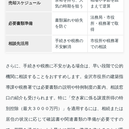
余裕を持ち、人
相場や季節を踏
売却スケジュール
気の時期を狙う
まえて逆算
法務局・市役
書類漏れや紛失
必要書類準備
所・税務署で取
を防ぐ
得
手続きや税務の
市役所や税務署
相談先活用
不安解消
での相談
さらに、手続きや税務に不安がある場合は、早い段階で公的
機関に相談することをおすすめします。金沢市役所の建築指
導課や税務署では必要書類の説明や特例制度の案内、相談窓
口の紹介も受けられます。特に「空き家に係る譲渡所得の特
別控除（最大３０００万円）」を適用するには、相続または
居住の状況に応じて確認書や関連書類の準備が必要ですの