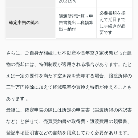
20.315％
必要書類を揃
譲渡所得計算→申
えて期日まで
確定申告の流れ
告書提出→税額算
に手続きが必
出→納付
要です
さらに、ご自身が相続した不動産や長年空き家状態だった建
物の売却には、特例制度が適用される場合があります。たと
えば一定の要件を満たす空き家を売却する場合、譲渡所得の
三千万円控除に加えて軽減税率や買換え特例が使えることも
あります 。
最後に、確定申告の際には所定の申告書（譲渡所得の内訳書
など）と併せて、売買契約書や取得費・譲渡費用の領収書、
登記事項証明書などの書類を用意しておく必要があります。