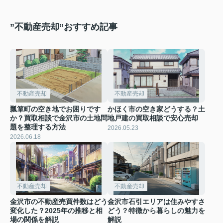
”不動産売却”おすすめ記事
不動産売却
不動産売却
瓢箪町の空き地でお困りです
かほく市の空き家どうする？土
か？買取相談で金沢市の土地問
地戸建の買取相談で安心売却
題を整理する方法
2026.05.23
2026.06.18
不動産売却
不動産売却
金沢市の不動産売買件数はどう
金沢市石引エリアは住みやすさ
変化した？2025年の推移と相
どう？特徴から暮らしの魅力を
場の関係を解説
解説