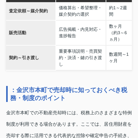
価格算出・希望整理・
約1～2週
査定依頼～媒介契約
媒介契約の選択
間
数ヶ月
広告掲載・内見対応・
販売活動
（約3～6
進捗報告
ヵ月）
重要事項説明・売買契
数週間～1
契約～引き渡し
約・決済・鍵の引き渡
ヶ月
し
：金沢市本町で売却時に知っておくべき税
務・制度のポイント
金沢市本町での不動産売却時には、税務上のさまざまな特例
制度が利用できる場合があります。ここでは、居住用財産を
売却する際に活用できる代表的な控除や確定申告の手続き、