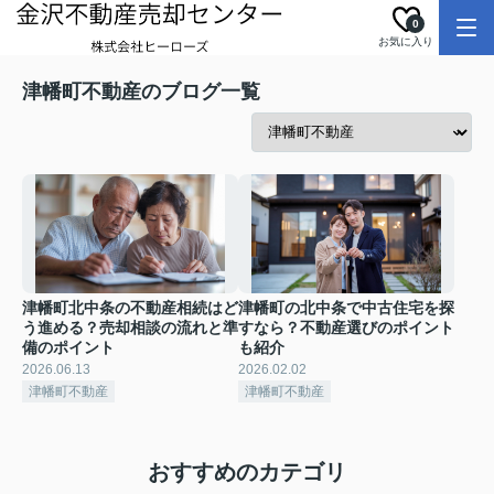
0
お気に入り
津幡町不動産のブログ一覧
津幡町北中条の不動産相続はど
津幡町の北中条で中古住宅を探
う進める？売却相談の流れと準
すなら？不動産選びのポイント
備のポイント
も紹介
2026.06.13
2026.02.02
津幡町不動産
津幡町不動産
おすすめのカテゴリ