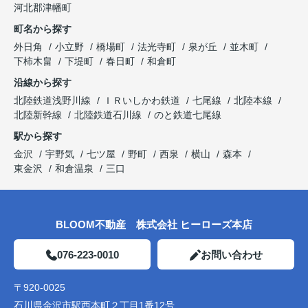
河北郡津幡町
町名から探す
外日角
小立野
橋場町
法光寺町
泉が丘
並木町
下柿木畠
下堤町
春日町
和倉町
沿線から探す
北陸鉄道浅野川線
ＩＲいしかわ鉄道
七尾線
北陸本線
北陸新幹線
北陸鉄道石川線
のと鉄道七尾線
駅から探す
金沢
宇野気
七ツ屋
野町
西泉
横山
森本
東金沢
和倉温泉
三口
BLOOM不動産 株式会社 ヒーローズ本店
076-223-0010
お問い合わせ
〒920-0025
石川県金沢市駅西本町２丁目1番12号