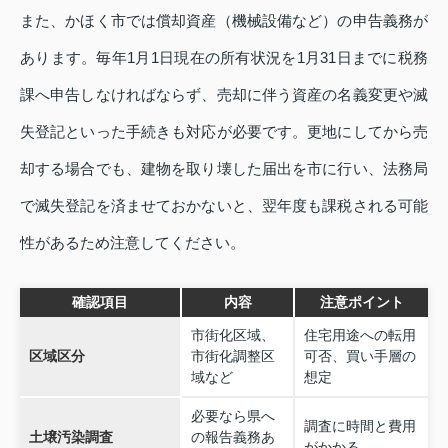
また、かほく市では償却資産（機械設備など）の申告義務が
あります。毎年1月1日現在の所有状況を1月31日までに税務
課へ申告しなければならず、売却に伴う資産の名義変更や滅
失登記といった手続きも対応が必要です。更地にしてから売
却する場合でも、建物を取り壊した届出を市に行い、法務局
で滅失登記を済ませておかないと、翌年度も課税される可能
性があるため注意してください。
確認項目
内容
注意ポイント
市街化区域、
住宅用途への転用
区域区分
市街化調整区
可否、買い手層の
域など
想定
必要なら県へ
調査に時間と費用
土壌汚染調査
の報告義務あ
がかかる