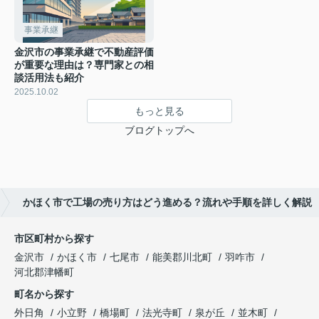
事業承継
金沢市の事業承継で不動産評価
が重要な理由は？専門家との相
談活用法も紹介
2025.10.02
もっと見る
ブログトップへ
かほく市で工場の売り方はどう進める？流れや手順を詳しく解説
市区町村から探す
金沢市
かほく市
七尾市
能美郡川北町
羽咋市
河北郡津幡町
町名から探す
外日角
小立野
橋場町
法光寺町
泉が丘
並木町