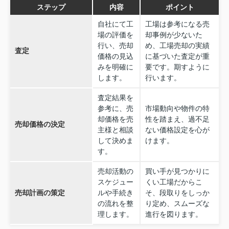
ステップ
内容
ポイント
自社にて工
工場は参考になる売
場の評価を
却事例が少ないた
行い、売却
め、工場売却の実績
査定
価格の見込
に基づいた査定が重
みを明確に
要です。期すように
します。
行います。
査定結果を
参考に、売
市場動向や物件の特
却価格を売
性を踏まえ、過不足
売却価格の決定
主様と相談
ない価格設定を心が
して決めま
けます。
す。
売却活動の
買い手が見つかりに
スケジュー
くい工場だからこ
売却計画の策定
ルや手続き
そ、段取りをしっか
の流れを整
り定め、スムーズな
理します。
進行を図ります。