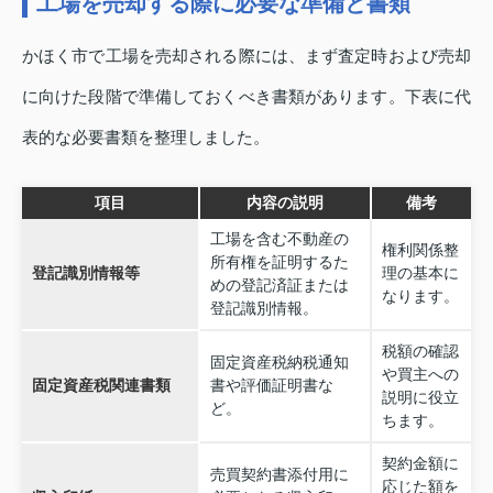
工場を売却する際に必要な準備と書類
かほく市で工場を売却される際には、まず査定時および売却
に向けた段階で準備しておくべき書類があります。下表に代
表的な必要書類を整理しました。
項目
内容の説明
備考
工場を含む不動産の
権利関係整
所有権を証明するた
登記識別情報等
理の基本に
めの登記済証または
なります。
登記識別情報。
税額の確認
固定資産税納税通知
や買主への
固定資産税関連書類
書や評価証明書な
説明に役立
ど。
ちます。
契約金額に
売買契約書添付用に
応じた額を