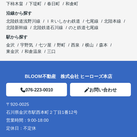
下柿木畠
下堤町
春日町
和倉町
沿線から探す
北陸鉄道浅野川線
ＩＲいしかわ鉄道
七尾線
北陸本線
北陸新幹線
北陸鉄道石川線
のと鉄道七尾線
駅から探す
金沢
宇野気
七ツ屋
野町
西泉
横山
森本
東金沢
和倉温泉
三口
BLOOM不動産 株式会社 ヒーローズ本店
076-223-0010
お問い合わせ
〒920-0025
石川県金沢市駅西本町２丁目1番12号
営業時間：
9:00-18:00
定休日：
不定休