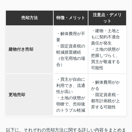
注意点・デメリ
売却方法
特徴・メリット
ット
・建物・土地と
・解体費用が不
もに契約不適合
要
責任が発生
・固定資産税の
建物付き売却
・土地の状態が
軽減措置継続
把握しづらく、
（住宅用地の場
買主が敬遠する
合）
可能性
・買主が自由に
・解体費用がか
利用でき、流通
かる
性が高い
更地売却
・固定資産税・
・土地の状態が
都市計画税が上
明瞭で、売却後
昇する可能性
のトラブル軽減
以下に、それぞれの売却方法に関する詳しい内容をまとめま