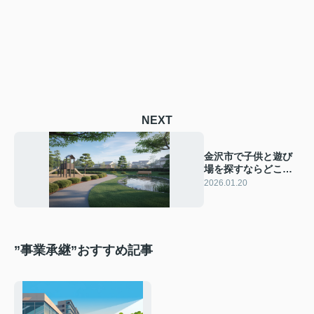
NEXT
金沢市で子供と遊び
場を探すならどこが
人気？公園ごとの特
2026.01.20
徴や楽しみ方を紹介
”事業承継”おすすめ記事