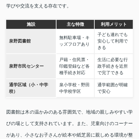
学びや交流を支える存在です。
施設
主な特徴
利用メリット
子ども連れでも
無料駐車場・キ
泉野図書館
安心して利用で
ッズフロアあり
きる
戸籍・住民票・
生活に必要な行
泉野市民センター
印鑑登録など各
政手続きを近所
種手続き対応
で完了できる
通学区域（小・中学
泉小学校・野田
通学範囲が明確
校）
中学校学区
で安心
図書館は木の温かみのある雰囲気で、地域の親しみやすい学
びの場として支持されています。また、児童向けのコーナー
があり、小さなお子さんが絵本や紙芝居に親しめる環境が整