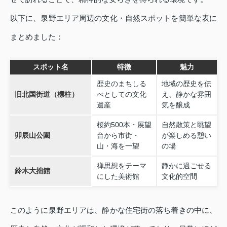
以下に、泉野エリア周辺の文化・自然スポットを簡単な表に
まとめました：
スポット名
特徴
魅力
歴史のまちしる
地域の歴史を伝
旧北国街道（標柱）
べとしての文化
え、静かな雰囲
遺産
気を醸成
桜約500本・展望
自然散策と眺望
卯辰山公園
台から市街・
が楽しめる憩い
山・海を一望
の場
禅思想をテーマ
静かに過ごせる
鈴木大拙館
にした美術館
文化的空間
このように泉野エリアは、静かな住宅街の落ち着きの中に、