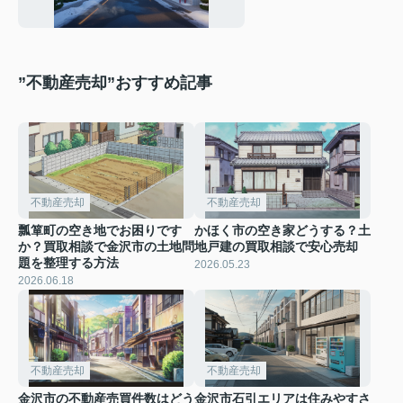
選ぶ際の注意点もご紹介
”不動産売却”おすすめ記事
不動産売却
不動産売却
瓢箪町の空き地でお困りです
かほく市の空き家どうする？土
か？買取相談で金沢市の土地問
地戸建の買取相談で安心売却
題を整理する方法
2026.05.23
2026.06.18
不動産売却
不動産売却
金沢市の不動産売買件数はどう
金沢市石引エリアは住みやすさ