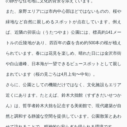
の静かな住宅地に文化的背景を添えています。
また、泉野エリアには市内中心部ほどではないものの、桜や
緑地など自然に親しめるスポットが点在しています。例え
ば、近隣の卯辰山（うたつやま）公園には、標高約141メー
トルの丘陵地があり、四百年の森を含め約500本の桜が植え
られています。春には花見を楽しめ、晴れた日には金沢市街
や白山連峰、日本海が一望できるビュースポットとして親し
まれています（桜の見ごろは4月上旬〜中旬）。
さらに、公園としての機能だけではなく、文化施設もエリア
近くにあります。たとえば、鈴木大拙館（すずきだいせつか
ん）は、哲学者鈴木大拙を記念する美術館で、現代建築が自
然と調和する静謐な空間を提供しています。公園散策とあわ
せて訪れることで、精神的な安らぎを得られる環境です。