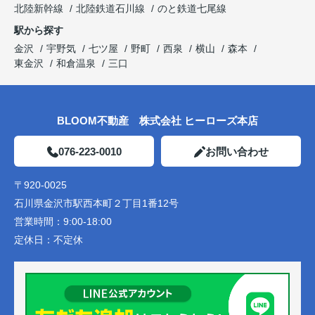
北陸新幹線
北陸鉄道石川線
のと鉄道七尾線
駅から探す
金沢
宇野気
七ツ屋
野町
西泉
横山
森本
東金沢
和倉温泉
三口
BLOOM不動産 株式会社 ヒーローズ本店
076-223-0010
お問い合わせ
〒920-0025
石川県金沢市駅西本町２丁目1番12号
営業時間：
9:00-18:00
定休日：
不定休