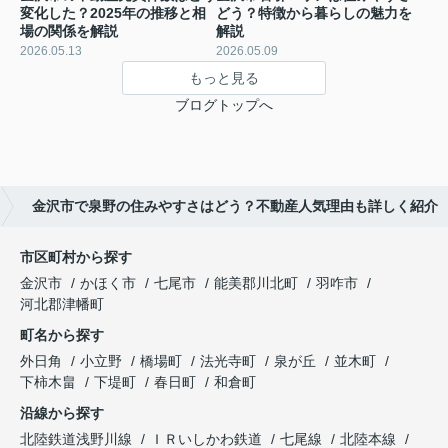
変化した？2025年の推移と相
どう？特徴から暮らしの魅力を
場の関係を解説
解説
2026.05.13
2026.05.09
もっと見る
ブログトップへ
金沢市で泉野の住みやすさはどう？不動産人気理由も詳しく紹介
市区町村から探す
金沢市
かほく市
七尾市
能美郡川北町
羽咋市
河北郡津幡町
町名から探す
外日角
小立野
橋場町
法光寺町
泉が丘
並木町
下柿木畠
下堤町
春日町
和倉町
沿線から探す
北陸鉄道浅野川線
ＩＲいしかわ鉄道
七尾線
北陸本線